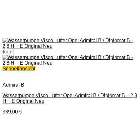
erkauft
Schnellansicht
Admiral B
Wasserpumpe Visco Lüfter Opel Admiral B / Diplomat B – 2,8
H + E Original Neu
339,00
€