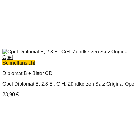
Schnellansicht
Diplomat B + Bitter CD
Opel Diplomat B, 2,8 E , CiH, Zündkerzen Satz Original Opel
23,90
€