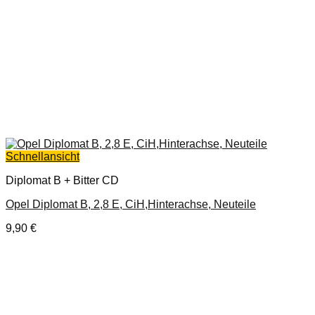
Schnellansicht
Diplomat B + Bitter CD
Opel Diplomat B, 2,8 E, CiH,Hinterachse, Neuteile
9,90
€