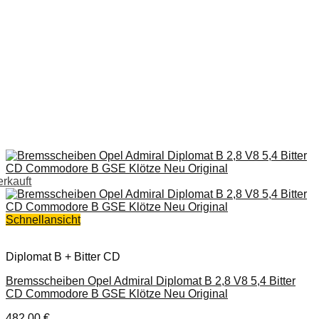
erkauft
Schnellansicht
Diplomat B + Bitter CD
Bremsscheiben Opel Admiral Diplomat B 2,8 V8 5,4 Bitter
CD Commodore B GSE Klötze Neu Original
482,00
€