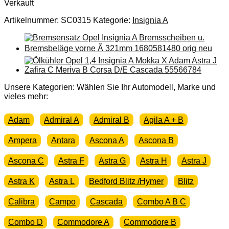
Verkauft
Artikelnummer:
SC0315
Kategorie:
Insignia A
Unsere Kategorien: Wählen Sie Ihr Automodell, Marke und
vieles mehr:
Adam
Admiral A
Admiral B
Agila A + B
Ampera
Antara
Ascona A
Ascona B
Ascona C
Astra F
Astra G
Astra H
Astra J
Astra K
Astra L
Bedford Blitz /Hymer
Blitz
Calibra
Campo
Cascada
Combo A B C
Combo D
Commodore A
Commodore B