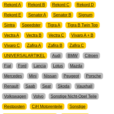
Rekord A
Rekord B
Rekord C
Rekord D
Rekord E
Senator A
Senator B
Signum
Sintra
Speedster
Tigra A
Tigra B Twin Top
Vectra A
Vectra B
Vectra C
Vivaro A + B
Vivaro C
Zafira A
Zafira B
Zafira C
UNIVERSALARTIKEL
Audi
BMW
Citroen
Fiat
Ford
Lancia
Lotus
Mazda
Mercedes
Mini
Nissan
Peugeot
Porsche
Renault
Saab
Seat
Skoda
Vauxhall
Volkswagen
Volvo
Sonstige Nicht-Opel Teile
Restposten
CiH Motorenteile
Sonstige