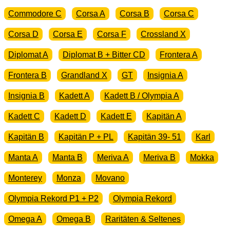
Commodore C
Corsa A
Corsa B
Corsa C
Corsa D
Corsa E
Corsa F
Crossland X
Diplomat A
Diplomat B + Bitter CD
Frontera A
Frontera B
Grandland X
GT
Insignia A
Insignia B
Kadett A
Kadett B / Olympia A
Kadett C
Kadett D
Kadett E
Kapitän A
Kapitän B
Kapitän P + PL
Kapitän 39- 51
Karl
Manta A
Manta B
Meriva A
Meriva B
Mokka
Monterey
Monza
Movano
Olympia Rekord P1 + P2
Olympia Rekord
Omega A
Omega B
Raritäten & Seltenes