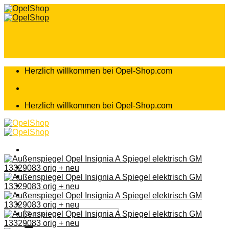
Zum
Inhalt
springen
Herzlich willkommen bei Opel-Shop.com
Herzlich willkommen bei Opel-Shop.com
Home
Shop
Teileanfrage
Teileliste
Suchen
nach: