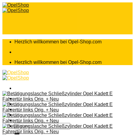
Zum
Inhalt
springen
Herzlich willkommen bei Opel-Shop.com
Herzlich willkommen bei Opel-Shop.com
Home
Shop
Teileanfrage
Teileliste
Suchen
nach: