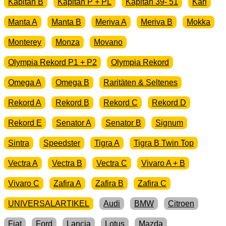
Kapitän B
Kapitän P + PL
Kapitän 39- 51
Karl
Manta A
Manta B
Meriva A
Meriva B
Mokka
Monterey
Monza
Movano
Olympia Rekord P1 + P2
Olympia Rekord
Omega A
Omega B
Raritäten & Seltenes
Rekord A
Rekord B
Rekord C
Rekord D
Rekord E
Senator A
Senator B
Signum
Sintra
Speedster
Tigra A
Tigra B Twin Top
Vectra A
Vectra B
Vectra C
Vivaro A + B
Vivaro C
Zafira A
Zafira B
Zafira C
UNIVERSALARTIKEL
Audi
BMW
Citroen
Fiat
Ford
Lancia
Lotus
Mazda