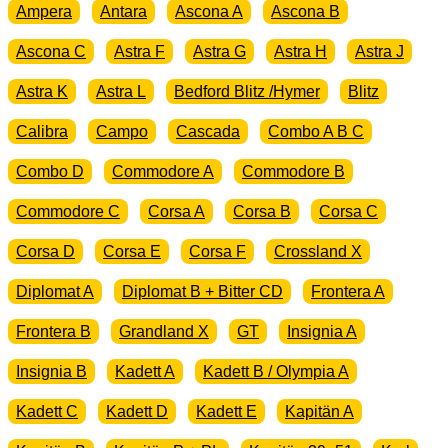
Ampera
Antara
Ascona A
Ascona B
Ascona C
Astra F
Astra G
Astra H
Astra J
Astra K
Astra L
Bedford Blitz /Hymer
Blitz
Calibra
Campo
Cascada
Combo A B C
Combo D
Commodore A
Commodore B
Commodore C
Corsa A
Corsa B
Corsa C
Corsa D
Corsa E
Corsa F
Crossland X
Diplomat A
Diplomat B + Bitter CD
Frontera A
Frontera B
Grandland X
GT
Insignia A
Insignia B
Kadett A
Kadett B / Olympia A
Kadett C
Kadett D
Kadett E
Kapitän A