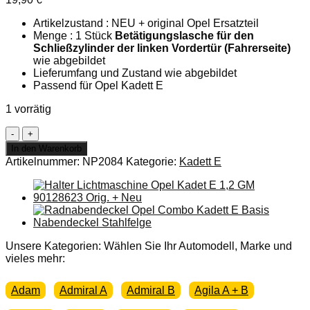
Artikelzustand : NEU + original Opel Ersatzteil
Menge : 1 Stück
Betätigungslasche für den
Schließzylinder der linken Vordertür (Fahrerseite)
wie abgebildet
Lieferumfang und Zustand wie abgebildet
Passend für Opel Kadett E
1 vorrätig
Betätigungslasche
Schließzylinder
In den Warenkorb
Opel
Artikelnummer:
NP2084
Kategorie:
Kadett E
Kadett
E
Fahrertür
links
Orig.
+
Neu
Unsere Kategorien: Wählen Sie Ihr Automodell, Marke und
Menge
vieles mehr:
Adam
Admiral A
Admiral B
Agila A + B