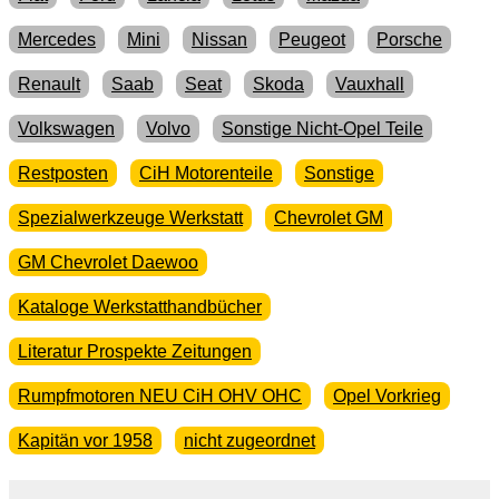
Mercedes
Mini
Nissan
Peugeot
Porsche
Renault
Saab
Seat
Skoda
Vauxhall
Volkswagen
Volvo
Sonstige Nicht-Opel Teile
Restposten
CiH Motorenteile
Sonstige
Spezialwerkzeuge Werkstatt
Chevrolet GM
GM Chevrolet Daewoo
Kataloge Werkstatthandbücher
Literatur Prospekte Zeitungen
Rumpfmotoren NEU CiH OHV OHC
Opel Vorkrieg
Kapitän vor 1958
nicht zugeordnet