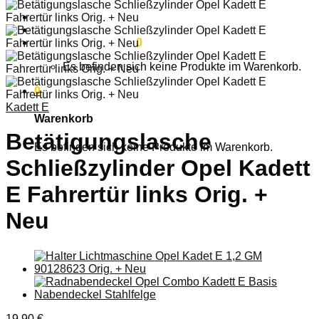
Anmelden
Warenkorb /
0,00
€
0
Es befinden sich keine Produkte im Warenkorb.
0
Kadett E
Warenkorb
Betätigungslasche
Es befinden sich keine Produkte im Warenkorb.
Schließzylinder Opel Kadett
E Fahrertür links Orig. +
Neu
19,90
€