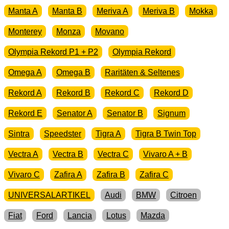
Manta A
Manta B
Meriva A
Meriva B
Mokka
Monterey
Monza
Movano
Olympia Rekord P1 + P2
Olympia Rekord
Omega A
Omega B
Raritäten & Seltenes
Rekord A
Rekord B
Rekord C
Rekord D
Rekord E
Senator A
Senator B
Signum
Sintra
Speedster
Tigra A
Tigra B Twin Top
Vectra A
Vectra B
Vectra C
Vivaro A + B
Vivaro C
Zafira A
Zafira B
Zafira C
UNIVERSALARTIKEL
Audi
BMW
Citroen
Fiat
Ford
Lancia
Lotus
Mazda