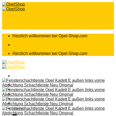
Zum
Inhalt
springen
Herzlich willkommen bei Opel-Shop.com
Herzlich willkommen bei Opel-Shop.com
Home
Shop
Teileanfrage
Teileliste
Suchen
nach: