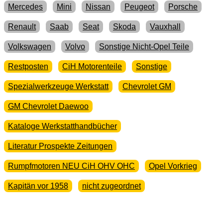
Mercedes
Mini
Nissan
Peugeot
Porsche
Renault
Saab
Seat
Skoda
Vauxhall
Volkswagen
Volvo
Sonstige Nicht-Opel Teile
Restposten
CiH Motorenteile
Sonstige
Spezialwerkzeuge Werkstatt
Chevrolet GM
GM Chevrolet Daewoo
Kataloge Werkstatthandbücher
Literatur Prospekte Zeitungen
Rumpfmotoren NEU CiH OHV OHC
Opel Vorkrieg
Kapitän vor 1958
nicht zugeordnet