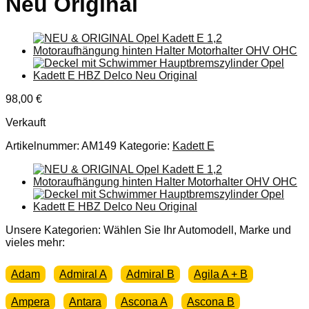
Neu Original
98,00
€
Verkauft
Artikelnummer:
AM149
Kategorie:
Kadett E
Unsere Kategorien: Wählen Sie Ihr Automodell, Marke und
vieles mehr:
Adam
Admiral A
Admiral B
Agila A + B
Ampera
Antara
Ascona A
Ascona B