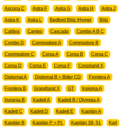
Ascona C
Astra F
Astra G
Astra H
Astra J
Astra K
Astra L
Bedford Blitz /Hymer
Blitz
Calibra
Campo
Cascada
Combo A B C
Combo D
Commodore A
Commodore B
Commodore C
Corsa A
Corsa B
Corsa C
Corsa D
Corsa E
Corsa F
Crossland X
Diplomat A
Diplomat B + Bitter CD
Frontera A
Frontera B
Grandland X
GT
Insignia A
Insignia B
Kadett A
Kadett B / Olympia A
Kadett C
Kadett D
Kadett E
Kapitän A
Kapitän B
Kapitän P + PL
Kapitän 39- 51
Karl