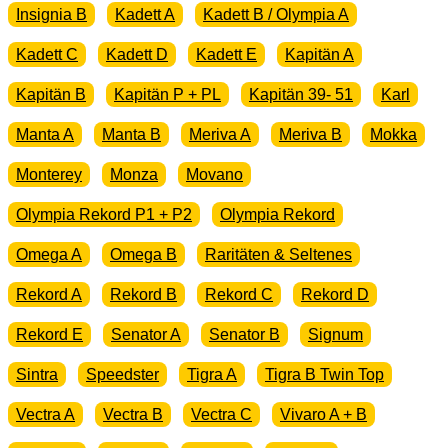
Insignia B
Kadett A
Kadett B / Olympia A
Kadett C
Kadett D
Kadett E
Kapitän A
Kapitän B
Kapitän P + PL
Kapitän 39- 51
Karl
Manta A
Manta B
Meriva A
Meriva B
Mokka
Monterey
Monza
Movano
Olympia Rekord P1 + P2
Olympia Rekord
Omega A
Omega B
Raritäten & Seltenes
Rekord A
Rekord B
Rekord C
Rekord D
Rekord E
Senator A
Senator B
Signum
Sintra
Speedster
Tigra A
Tigra B Twin Top
Vectra A
Vectra B
Vectra C
Vivaro A + B