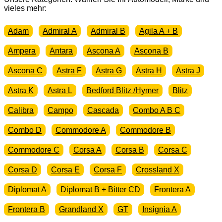
Menge
vieles mehr:
Adam
Admiral A
Admiral B
Agila A + B
Ampera
Antara
Ascona A
Ascona B
Ascona C
Astra F
Astra G
Astra H
Astra J
Astra K
Astra L
Bedford Blitz /Hymer
Blitz
Calibra
Campo
Cascada
Combo A B C
Combo D
Commodore A
Commodore B
Commodore C
Corsa A
Corsa B
Corsa C
Corsa D
Corsa E
Corsa F
Crossland X
Diplomat A
Diplomat B + Bitter CD
Frontera A
Frontera B
Grandland X
GT
Insignia A