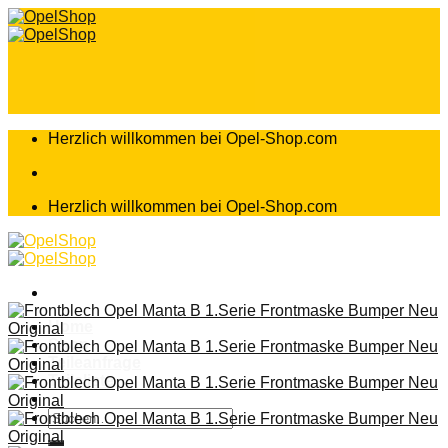
Zum
Inhalt
springen
Herzlich willkommen bei Opel-Shop.com
Herzlich willkommen bei Opel-Shop.com
Home
Shop
Teileanfrage
Teileliste
Suchen
nach: