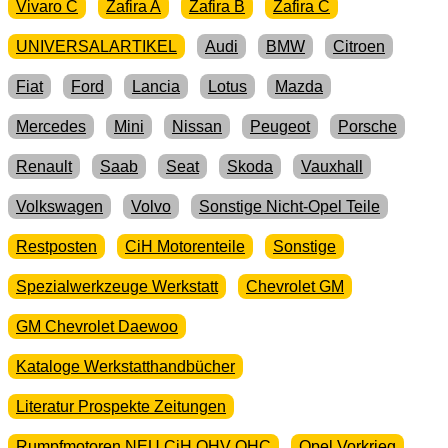
Vivaro C
Zafira A
Zafira B
Zafira C
UNIVERSALARTIKEL
Audi
BMW
Citroen
Fiat
Ford
Lancia
Lotus
Mazda
Mercedes
Mini
Nissan
Peugeot
Porsche
Renault
Saab
Seat
Skoda
Vauxhall
Volkswagen
Volvo
Sonstige Nicht-Opel Teile
Restposten
CiH Motorenteile
Sonstige
Spezialwerkzeuge Werkstatt
Chevrolet GM
GM Chevrolet Daewoo
Kataloge Werkstatthandbücher
Literatur Prospekte Zeitungen
Rumpfmotoren NEU CiH OHV OHC
Opel Vorkrieg