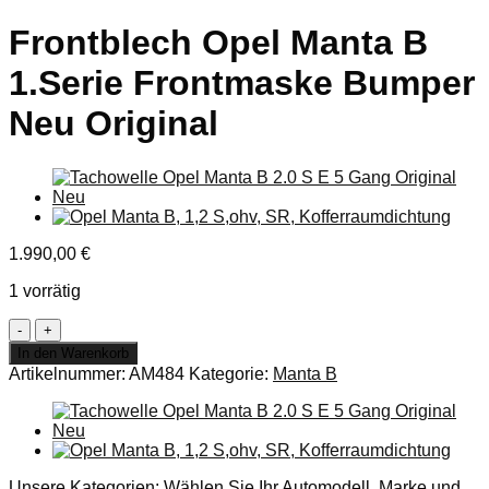
Frontblech Opel Manta B
1.Serie Frontmaske Bumper
Neu Original
1.990,00
€
1 vorrätig
Frontblech
Opel
In den Warenkorb
Manta
Artikelnummer:
AM484
Kategorie:
Manta B
B
1.Serie
Frontmaske
Bumper
Neu
Original
Unsere Kategorien: Wählen Sie Ihr Automodell, Marke und