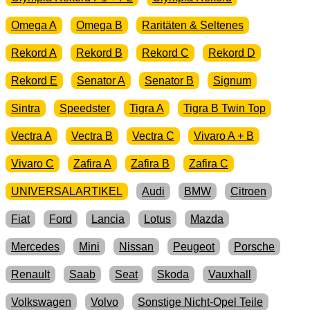
Omega A
Omega B
Raritäten & Seltenes
Rekord A
Rekord B
Rekord C
Rekord D
Rekord E
Senator A
Senator B
Signum
Sintra
Speedster
Tigra A
Tigra B Twin Top
Vectra A
Vectra B
Vectra C
Vivaro A + B
Vivaro C
Zafira A
Zafira B
Zafira C
UNIVERSALARTIKEL
Audi
BMW
Citroen
Fiat
Ford
Lancia
Lotus
Mazda
Mercedes
Mini
Nissan
Peugeot
Porsche
Renault
Saab
Seat
Skoda
Vauxhall
Volkswagen
Volvo
Sonstige Nicht-Opel Teile