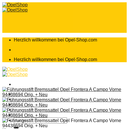
Zum
Inhalt
springen
Herzlich willkommen bei Opel-Shop.com
Herzlich willkommen bei Opel-Shop.com
Home
Shop
Teileanfrage
Teileliste
Suchen
nach: