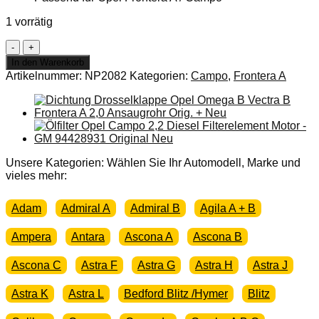
1 vorrätig
Führungsstift
Bremssattel
In den Warenkorb
Opel
Artikelnummer:
NP2082
Kategorien:
Campo
,
Frontera A
Frontera
A
Campo
Vorne
94438694
Orig.
+
Unsere Kategorien: Wählen Sie Ihr Automodell, Marke und
Neu
vieles mehr:
Menge
Adam
Admiral A
Admiral B
Agila A + B
Ampera
Antara
Ascona A
Ascona B
Ascona C
Astra F
Astra G
Astra H
Astra J
Astra K
Astra L
Bedford Blitz /Hymer
Blitz