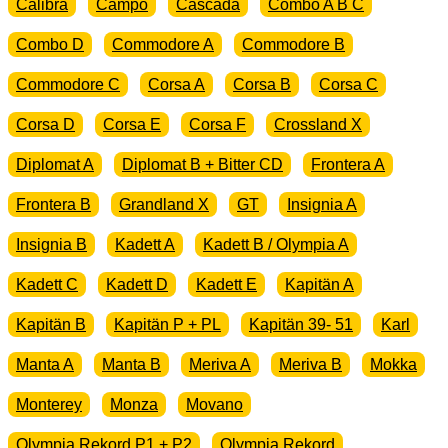
Calibra
Campo
Cascada
Combo A B C
Combo D
Commodore A
Commodore B
Commodore C
Corsa A
Corsa B
Corsa C
Corsa D
Corsa E
Corsa F
Crossland X
Diplomat A
Diplomat B + Bitter CD
Frontera A
Frontera B
Grandland X
GT
Insignia A
Insignia B
Kadett A
Kadett B / Olympia A
Kadett C
Kadett D
Kadett E
Kapitän A
Kapitän B
Kapitän P + PL
Kapitän 39- 51
Karl
Manta A
Manta B
Meriva A
Meriva B
Mokka
Monterey
Monza
Movano
Olympia Rekord P1 + P2
Olympia Rekord