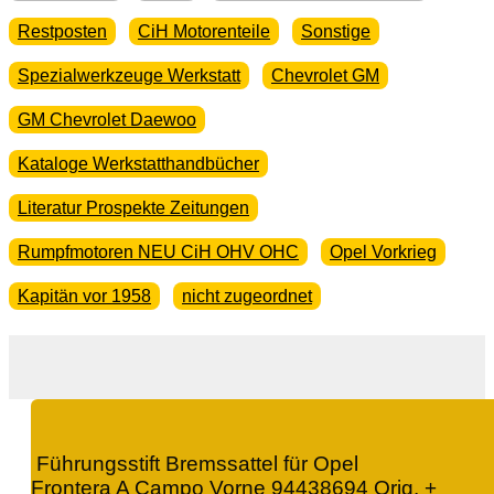
Restposten
CiH Motorenteile
Sonstige
Spezialwerkzeuge Werkstatt
Chevrolet GM
GM Chevrolet Daewoo
Kataloge Werkstatthandbücher
Literatur Prospekte Zeitungen
Rumpfmotoren NEU CiH OHV OHC
Opel Vorkrieg
Kapitän vor 1958
nicht zugeordnet
Führungsstift Bremssattel für Opel
Frontera A Campo Vorne 94438694 Orig. +