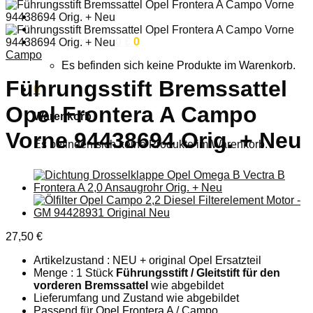
Anmelden
Warenkorb /
0,00
€
0
Campo
Es befinden sich keine Produkte im Warenkorb.
Führungsstift Bremssattel
0
Opel Frontera A Campo
Warenkorb
Vorne 94438694 Orig. + Neu
Es befinden sich keine Produkte im Warenkorb.
27,50
€
Artikelzustand : NEU + original Opel Ersatzteil
Menge : 1 Stück
Führungsstift / Gleitstift für den
vorderen Bremssattel
wie abgebildet
Lieferumfang und Zustand wie abgebildet
Passend für Opel Frontera A / Campo