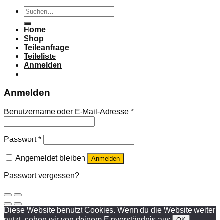
Suchen
nach:
Home
Shop
Teileanfrage
Teileliste
Anmelden
Anmelden
Benutzername oder E-Mail-Adresse
*
Passwort
*
Angemeldet bleiben
Anmelden
Passwort vergessen?
Diese Website benutzt Cookies. Wenn du die Website weiter
nutzt, gehen wir von deinem Einverständnis aus.
OK