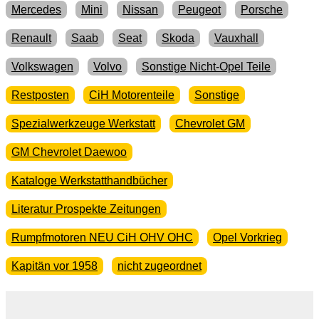
Mercedes
Mini
Nissan
Peugeot
Porsche
Renault
Saab
Seat
Skoda
Vauxhall
Volkswagen
Volvo
Sonstige Nicht-Opel Teile
Restposten
CiH Motorenteile
Sonstige
Spezialwerkzeuge Werkstatt
Chevrolet GM
GM Chevrolet Daewoo
Kataloge Werkstatthandbücher
Literatur Prospekte Zeitungen
Rumpfmotoren NEU CiH OHV OHC
Opel Vorkrieg
Kapitän vor 1958
nicht zugeordnet