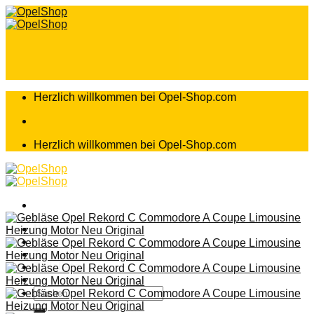
Zum
Inhalt
springen
Herzlich willkommen bei Opel-Shop.com
Herzlich willkommen bei Opel-Shop.com
Home
Shop
Teileanfrage
Teileliste
Suchen
nach: