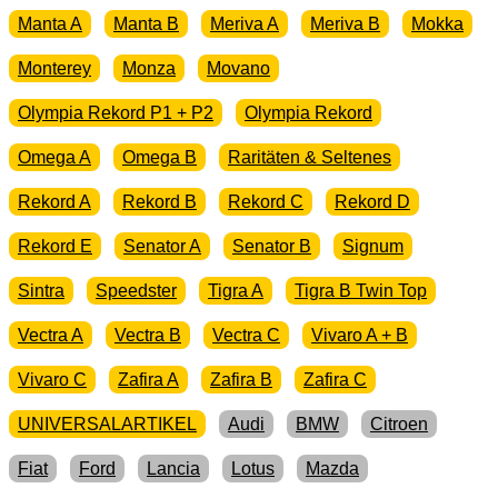
Manta A
Manta B
Meriva A
Meriva B
Mokka
Monterey
Monza
Movano
Olympia Rekord P1 + P2
Olympia Rekord
Omega A
Omega B
Raritäten & Seltenes
Rekord A
Rekord B
Rekord C
Rekord D
Rekord E
Senator A
Senator B
Signum
Sintra
Speedster
Tigra A
Tigra B Twin Top
Vectra A
Vectra B
Vectra C
Vivaro A + B
Vivaro C
Zafira A
Zafira B
Zafira C
UNIVERSALARTIKEL
Audi
BMW
Citroen
Fiat
Ford
Lancia
Lotus
Mazda