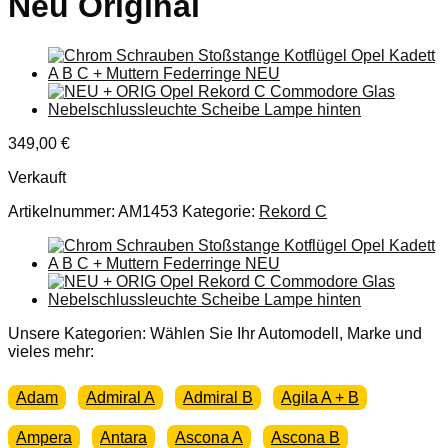
Neu Original
349,00
€
Verkauft
Artikelnummer:
AM1453
Kategorie:
Rekord C
Unsere Kategorien: Wählen Sie Ihr Automodell, Marke und
vieles mehr:
Adam
Admiral A
Admiral B
Agila A + B
Ampera
Antara
Ascona A
Ascona B