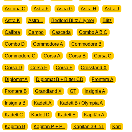
Ascona C
Astra F
Astra G
Astra H
Astra J
Astra K
Astra L
Bedford Blitz /Hymer
Blitz
Calibra
Campo
Cascada
Combo A B C
Combo D
Commodore A
Commodore B
Commodore C
Corsa A
Corsa B
Corsa C
Corsa D
Corsa E
Corsa F
Crossland X
Diplomat A
Diplomat B + Bitter CD
Frontera A
Frontera B
Grandland X
GT
Insignia A
Insignia B
Kadett A
Kadett B / Olympia A
Kadett C
Kadett D
Kadett E
Kapitän A
Kapitän B
Kapitän P + PL
Kapitän 39- 51
Karl