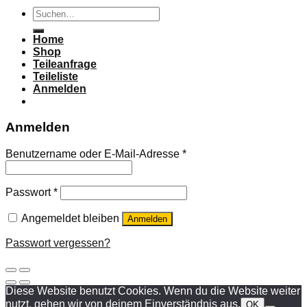
Suchen
nach:
Home
Shop
Teileanfrage
Teileliste
Anmelden
Anmelden
Benutzername oder E-Mail-Adresse
*
Passwort
*
Angemeldet bleiben
Anmelden
Passwort vergessen?
Diese Website benutzt Cookies. Wenn du die Website weiter
nutzt, gehen wir von deinem Einverständnis aus.
OK