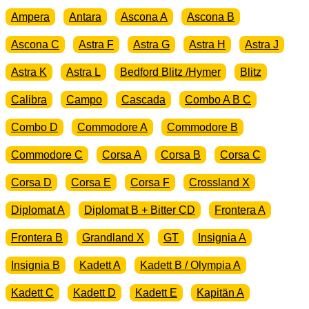
Ampera
Antara
Ascona A
Ascona B
Ascona C
Astra F
Astra G
Astra H
Astra J
Astra K
Astra L
Bedford Blitz /Hymer
Blitz
Calibra
Campo
Cascada
Combo A B C
Combo D
Commodore A
Commodore B
Commodore C
Corsa A
Corsa B
Corsa C
Corsa D
Corsa E
Corsa F
Crossland X
Diplomat A
Diplomat B + Bitter CD
Frontera A
Frontera B
Grandland X
GT
Insignia A
Insignia B
Kadett A
Kadett B / Olympia A
Kadett C
Kadett D
Kadett E
Kapitän A