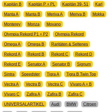
Kapitän B
Kapitän P + PL
Kapitän 39- 51
Karl
Manta A
Manta B
Meriva A
Meriva B
Mokka
Monterey
Monza
Movano
Olympia Rekord P1 + P2
Olympia Rekord
Omega A
Omega B
Raritäten & Seltenes
Rekord A
Rekord B
Rekord C
Rekord D
Rekord E
Senator A
Senator B
Signum
Sintra
Speedster
Tigra A
Tigra B Twin Top
Vectra A
Vectra B
Vectra C
Vivaro A + B
Vivaro C
Zafira A
Zafira B
Zafira C
UNIVERSALARTIKEL
Audi
BMW
Citroen