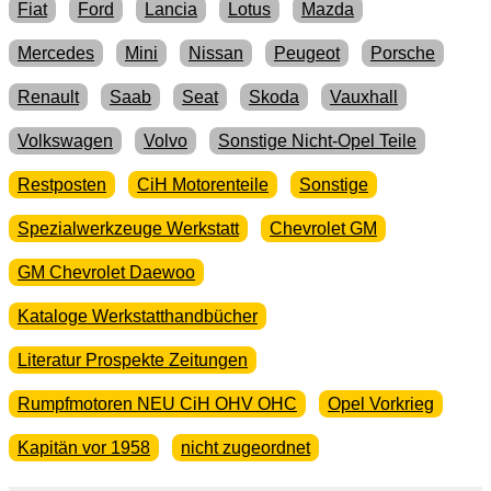
Fiat
Ford
Lancia
Lotus
Mazda
Mercedes
Mini
Nissan
Peugeot
Porsche
Renault
Saab
Seat
Skoda
Vauxhall
Volkswagen
Volvo
Sonstige Nicht-Opel Teile
Restposten
CiH Motorenteile
Sonstige
Spezialwerkzeuge Werkstatt
Chevrolet GM
GM Chevrolet Daewoo
Kataloge Werkstatthandbücher
Literatur Prospekte Zeitungen
Rumpfmotoren NEU CiH OHV OHC
Opel Vorkrieg
Kapitän vor 1958
nicht zugeordnet