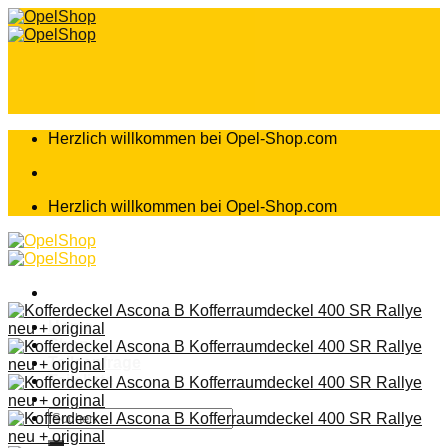
Zum
Inhalt
springen
Herzlich willkommen bei Opel-Shop.com
Herzlich willkommen bei Opel-Shop.com
Home
Shop
Teileanfrage
Teileliste
Suchen
nach: