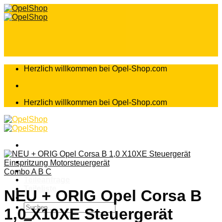
Zum
Inhalt
springen
Herzlich willkommen bei Opel-Shop.com
Herzlich willkommen bei Opel-Shop.com
Home
Shop
Combo A B C
Teileanfrage
Teileliste
NEU + ORIG Opel Corsa B
Suchen
1,0 X10XE Steuergerät
nach: