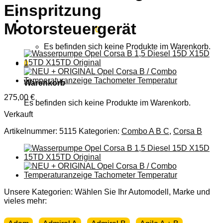
Einspritzung
Anmelden
Motorsteuergerät
Warenkorb /
0,00
€
0
Es befinden sich keine Produkte im Warenkorb.
0
Warenkorb
275,00
€
Es befinden sich keine Produkte im Warenkorb.
Verkauft
Artikelnummer:
5115
Kategorien:
Combo A B C
,
Corsa B
Unsere Kategorien: Wählen Sie Ihr Automodell, Marke und
vieles mehr: