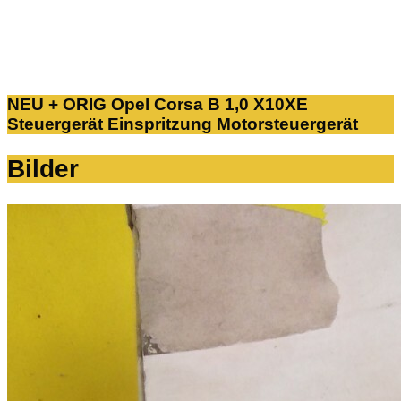
NEU + ORIG Opel Corsa B 1,0 X10XE
Steuergerät Einspritzung Motorsteuergerät
Bilder