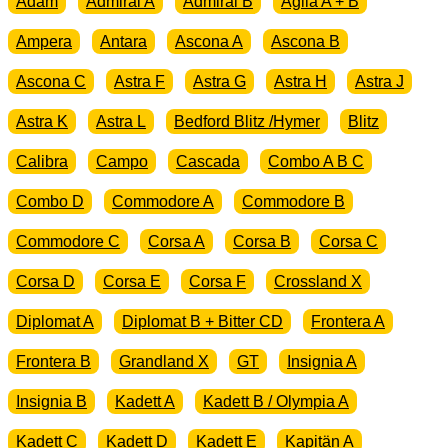
Adam
Admiral A
Admiral B
Agila A + B
Ampera
Antara
Ascona A
Ascona B
Ascona C
Astra F
Astra G
Astra H
Astra J
Astra K
Astra L
Bedford Blitz /Hymer
Blitz
Calibra
Campo
Cascada
Combo A B C
Combo D
Commodore A
Commodore B
Commodore C
Corsa A
Corsa B
Corsa C
Corsa D
Corsa E
Corsa F
Crossland X
Diplomat A
Diplomat B + Bitter CD
Frontera A
Frontera B
Grandland X
GT
Insignia A
Insignia B
Kadett A
Kadett B / Olympia A
Kadett C
Kadett D
Kadett E
Kapitän A