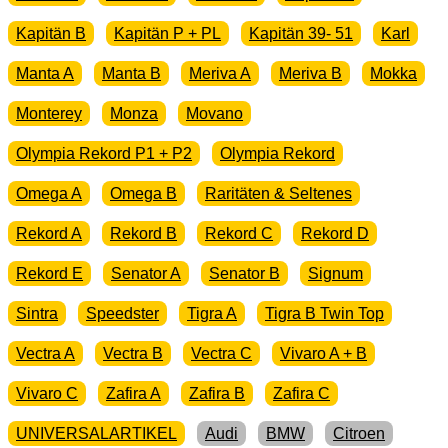
Kapitän B
Kapitän P + PL
Kapitän 39- 51
Karl
Manta A
Manta B
Meriva A
Meriva B
Mokka
Monterey
Monza
Movano
Olympia Rekord P1 + P2
Olympia Rekord
Omega A
Omega B
Raritäten & Seltenes
Rekord A
Rekord B
Rekord C
Rekord D
Rekord E
Senator A
Senator B
Signum
Sintra
Speedster
Tigra A
Tigra B Twin Top
Vectra A
Vectra B
Vectra C
Vivaro A + B
Vivaro C
Zafira A
Zafira B
Zafira C
UNIVERSALARTIKEL
Audi
BMW
Citroen