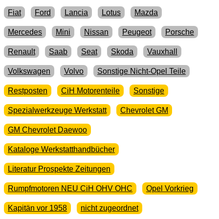
Fiat
Ford
Lancia
Lotus
Mazda
Mercedes
Mini
Nissan
Peugeot
Porsche
Renault
Saab
Seat
Skoda
Vauxhall
Volkswagen
Volvo
Sonstige Nicht-Opel Teile
Restposten
CiH Motorenteile
Sonstige
Spezialwerkzeuge Werkstatt
Chevrolet GM
GM Chevrolet Daewoo
Kataloge Werkstatthandbücher
Literatur Prospekte Zeitungen
Rumpfmotoren NEU CiH OHV OHC
Opel Vorkrieg
Kapitän vor 1958
nicht zugeordnet