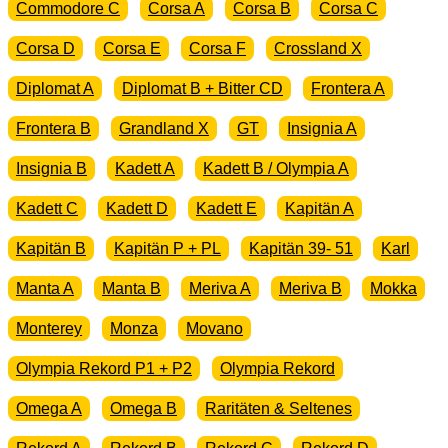
Commodore C
Corsa A
Corsa B
Corsa C
Corsa D
Corsa E
Corsa F
Crossland X
Diplomat A
Diplomat B + Bitter CD
Frontera A
Frontera B
Grandland X
GT
Insignia A
Insignia B
Kadett A
Kadett B / Olympia A
Kadett C
Kadett D
Kadett E
Kapitän A
Kapitän B
Kapitän P + PL
Kapitän 39- 51
Karl
Manta A
Manta B
Meriva A
Meriva B
Mokka
Monterey
Monza
Movano
Olympia Rekord P1 + P2
Olympia Rekord
Omega A
Omega B
Raritäten & Seltenes