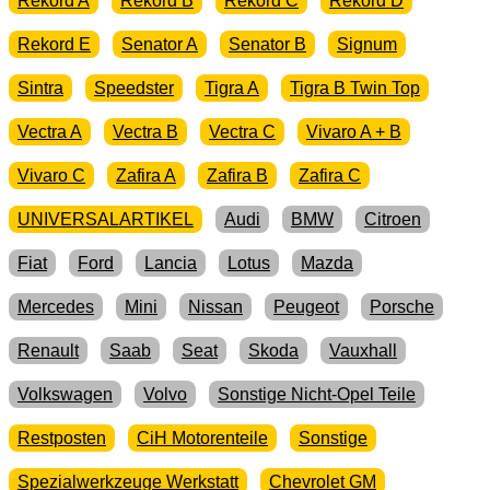
Rekord A
Rekord B
Rekord C
Rekord D
Rekord E
Senator A
Senator B
Signum
Sintra
Speedster
Tigra A
Tigra B Twin Top
Vectra A
Vectra B
Vectra C
Vivaro A + B
Vivaro C
Zafira A
Zafira B
Zafira C
UNIVERSALARTIKEL
Audi
BMW
Citroen
Fiat
Ford
Lancia
Lotus
Mazda
Mercedes
Mini
Nissan
Peugeot
Porsche
Renault
Saab
Seat
Skoda
Vauxhall
Volkswagen
Volvo
Sonstige Nicht-Opel Teile
Restposten
CiH Motorenteile
Sonstige
Spezialwerkzeuge Werkstatt
Chevrolet GM