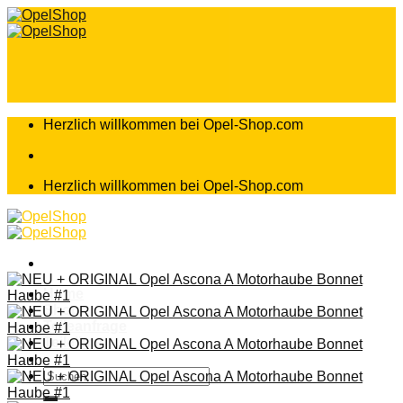
Zum
Inhalt
springen
Herzlich willkommen bei Opel-Shop.com
Herzlich willkommen bei Opel-Shop.com
Home
Shop
Teileanfrage
Teileliste
Suchen
nach: