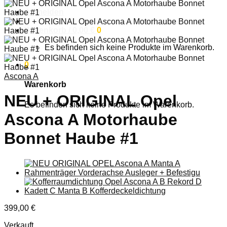
Anmelden
Warenkorb /
0,00
€
0
Es befinden sich keine Produkte im Warenkorb.
0
Ascona A
Warenkorb
NEU + ORIGINAL Opel
Es befinden sich keine Produkte im Warenkorb.
Ascona A Motorhaube
Bonnet Haube #1
399,00
€
Verkauft