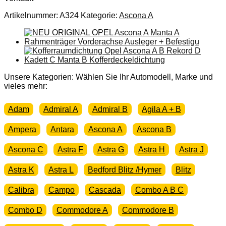
Artikelnummer:
A324
Kategorie:
Ascona A
Unsere Kategorien: Wählen Sie Ihr Automodell, Marke und
vieles mehr:
Adam
Admiral A
Admiral B
Agila A + B
Ampera
Antara
Ascona A
Ascona B
Ascona C
Astra F
Astra G
Astra H
Astra J
Astra K
Astra L
Bedford Blitz /Hymer
Blitz
Calibra
Campo
Cascada
Combo A B C
Combo D
Commodore A
Commodore B