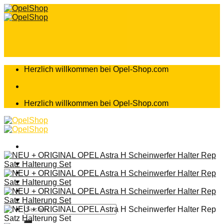
Zum
Inhalt
springen
Herzlich willkommen bei Opel-Shop.com
Herzlich willkommen bei Opel-Shop.com
Home
Shop
Teileanfrage
Teileliste
Suchen
nach: