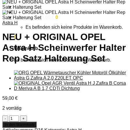
Anmelden
Warenkorb /
0,00
€
0
Astra H
Es befinden sich keine Produkte im Warenkorb.
NEU + ORIGINAL OPEL
0
Astra H Scheinwerfer Halter
Warenkorb
Rep Satz Halterung Set
Es befinden sich keine Produkte im Warenkorb.
59,00
€
2 vorrätig
NEU
+
In den Warenkorb
ORIGINAL