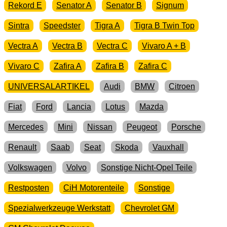
Rekord E
Senator A
Senator B
Signum
Sintra
Speedster
Tigra A
Tigra B Twin Top
Vectra A
Vectra B
Vectra C
Vivaro A + B
Vivaro C
Zafira A
Zafira B
Zafira C
UNIVERSALARTIKEL
Audi
BMW
Citroen
Fiat
Ford
Lancia
Lotus
Mazda
Mercedes
Mini
Nissan
Peugeot
Porsche
Renault
Saab
Seat
Skoda
Vauxhall
Volkswagen
Volvo
Sonstige Nicht-Opel Teile
Restposten
CiH Motorenteile
Sonstige
Spezialwerkzeuge Werkstatt
Chevrolet GM