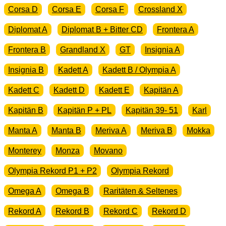
Corsa D
Corsa E
Corsa F
Crossland X
Diplomat A
Diplomat B + Bitter CD
Frontera A
Frontera B
Grandland X
GT
Insignia A
Insignia B
Kadett A
Kadett B / Olympia A
Kadett C
Kadett D
Kadett E
Kapitän A
Kapitän B
Kapitän P + PL
Kapitän 39- 51
Karl
Manta A
Manta B
Meriva A
Meriva B
Mokka
Monterey
Monza
Movano
Olympia Rekord P1 + P2
Olympia Rekord
Omega A
Omega B
Raritäten & Seltenes
Rekord A
Rekord B
Rekord C
Rekord D