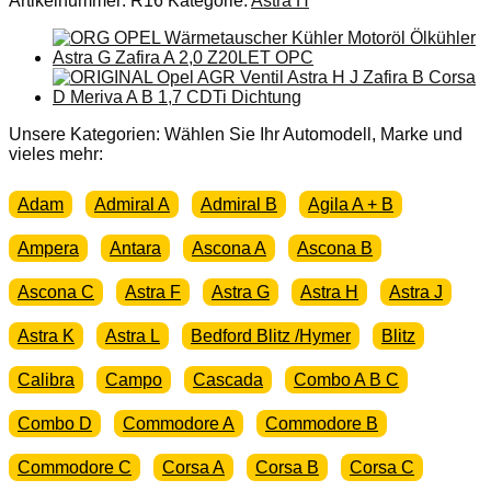
Artikelnummer:
R16
Kategorie:
Astra H
OPEL
Astra
H
Scheinwerfer
Halter
Rep
Satz
Unsere Kategorien: Wählen Sie Ihr Automodell, Marke und
Halterung
vieles mehr:
Set
Menge
Adam
Admiral A
Admiral B
Agila A + B
Ampera
Antara
Ascona A
Ascona B
Ascona C
Astra F
Astra G
Astra H
Astra J
Astra K
Astra L
Bedford Blitz /Hymer
Blitz
Calibra
Campo
Cascada
Combo A B C
Combo D
Commodore A
Commodore B
Commodore C
Corsa A
Corsa B
Corsa C