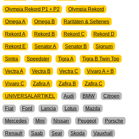
Olympia Rekord P1 + P2
Olympia Rekord
Omega A
Omega B
Raritäten & Seltenes
Rekord A
Rekord B
Rekord C
Rekord D
Rekord E
Senator A
Senator B
Signum
Sintra
Speedster
Tigra A
Tigra B Twin Top
Vectra A
Vectra B
Vectra C
Vivaro A + B
Vivaro C
Zafira A
Zafira B
Zafira C
UNIVERSALARTIKEL
Audi
BMW
Citroen
Fiat
Ford
Lancia
Lotus
Mazda
Mercedes
Mini
Nissan
Peugeot
Porsche
Renault
Saab
Seat
Skoda
Vauxhall