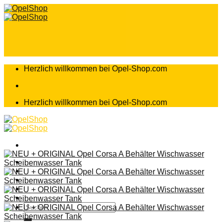
Zum
Inhalt
springen
Herzlich willkommen bei Opel-Shop.com
Herzlich willkommen bei Opel-Shop.com
Home
Shop
Teileanfrage
Teileliste
Suchen
nach: