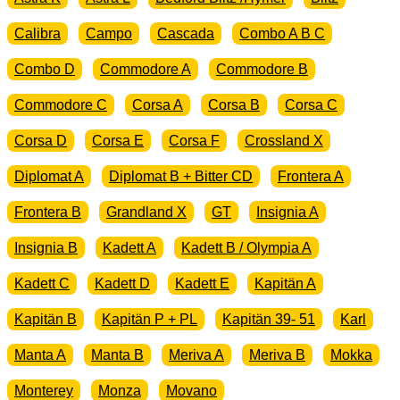
Calibra
Campo
Cascada
Combo A B C
Combo D
Commodore A
Commodore B
Commodore C
Corsa A
Corsa B
Corsa C
Corsa D
Corsa E
Corsa F
Crossland X
Diplomat A
Diplomat B + Bitter CD
Frontera A
Frontera B
Grandland X
GT
Insignia A
Insignia B
Kadett A
Kadett B / Olympia A
Kadett C
Kadett D
Kadett E
Kapitän A
Kapitän B
Kapitän P + PL
Kapitän 39- 51
Karl
Manta A
Manta B
Meriva A
Meriva B
Mokka
Monterey
Monza
Movano