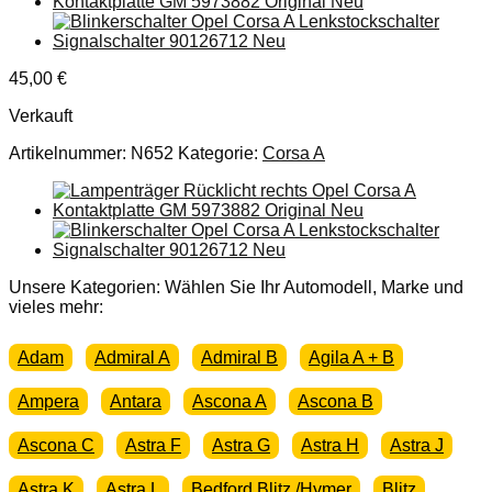
45,00
€
Verkauft
Artikelnummer:
N652
Kategorie:
Corsa A
Unsere Kategorien: Wählen Sie Ihr Automodell, Marke und
vieles mehr:
Adam
Admiral A
Admiral B
Agila A + B
Ampera
Antara
Ascona A
Ascona B
Ascona C
Astra F
Astra G
Astra H
Astra J
Astra K
Astra L
Bedford Blitz /Hymer
Blitz