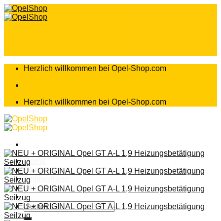
Zum
Inhalt
springen
Herzlich willkommen bei Opel-Shop.com
Herzlich willkommen bei Opel-Shop.com
Home
Shop
Teileanfrage
Teileliste
Suchen
nach: