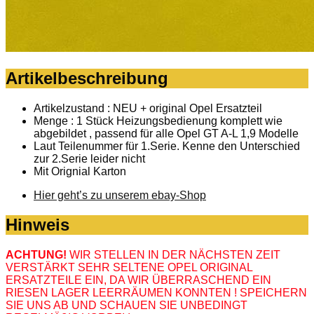
Artikelbeschreibung
Artikelzustand : NEU + original Opel Ersatzteil
Menge : 1 Stück Heizungsbedienung komplett wie
abgebildet , passend für alle Opel GT A-L 1,9 Modelle
Laut Teilenummer für 1.Serie. Kenne den Unterschied
zur 2.Serie leider nicht
Mit Orignial Karton
Hier geht’s zu unserem ebay-Shop
Hinweis
ACHTUNG!
WIR STELLEN IN DER NÄCHSTEN ZEIT
VERSTÄRKT SEHR SELTENE OPEL ORIGINAL
ERSATZTEILE EIN, DA WIR ÜBERRASCHEND EIN
RIESEN LAGER LEERRÄUMEN KONNTEN ! SPEICHERN
SIE UNS AB UND SCHAUEN SIE UNBEDINGT