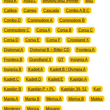
Astra K
Astra L
Bedford Blitz /Hymer
Blitz
Calibra
Campo
Cascada
Combo A B C
Combo D
Commodore A
Commodore B
Commodore C
Corsa A
Corsa B
Corsa C
Corsa D
Corsa E
Corsa F
Crossland X
Diplomat A
Diplomat B + Bitter CD
Frontera A
Frontera B
Grandland X
GT
Insignia A
Insignia B
Kadett A
Kadett B / Olympia A
Kadett C
Kadett D
Kadett E
Kapitän A
Kapitän B
Kapitän P + PL
Kapitän 39- 51
Karl
Manta A
Manta B
Meriva A
Meriva B
Mokka
Monterey
Monza
Movano