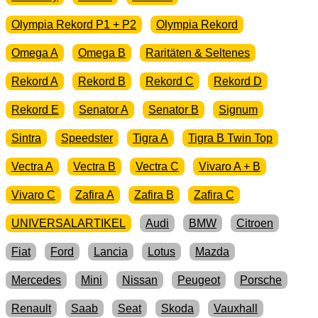
Olympia Rekord P1 + P2
Olympia Rekord
Omega A
Omega B
Raritäten & Seltenes
Rekord A
Rekord B
Rekord C
Rekord D
Rekord E
Senator A
Senator B
Signum
Sintra
Speedster
Tigra A
Tigra B Twin Top
Vectra A
Vectra B
Vectra C
Vivaro A + B
Vivaro C
Zafira A
Zafira B
Zafira C
UNIVERSALARTIKEL
Audi
BMW
Citroen
Fiat
Ford
Lancia
Lotus
Mazda
Mercedes
Mini
Nissan
Peugeot
Porsche
Renault
Saab
Seat
Skoda
Vauxhall