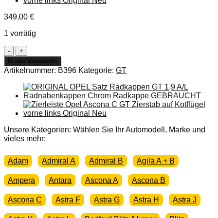
349,00
€
1 vorrätig
NEU
+
In den Warenkorb
ORIGINAL
Artikelnummer:
B396
Kategorie:
GT
Opel
GT
A-
L
1,9
Heizungsbetätigung
Seilzug
Unsere Kategorien: Wählen Sie Ihr Automodell, Marke und
Menge
vieles mehr:
Adam
Admiral A
Admiral B
Agila A + B
Ampera
Antara
Ascona A
Ascona B
Ascona C
Astra F
Astra G
Astra H
Astra J