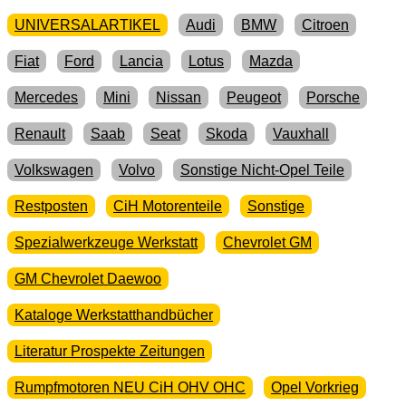
UNIVERSALARTIKEL
Audi
BMW
Citroen
Fiat
Ford
Lancia
Lotus
Mazda
Mercedes
Mini
Nissan
Peugeot
Porsche
Renault
Saab
Seat
Skoda
Vauxhall
Volkswagen
Volvo
Sonstige Nicht-Opel Teile
Restposten
CiH Motorenteile
Sonstige
Spezialwerkzeuge Werkstatt
Chevrolet GM
GM Chevrolet Daewoo
Kataloge Werkstatthandbücher
Literatur Prospekte Zeitungen
Rumpfmotoren NEU CiH OHV OHC
Opel Vorkrieg