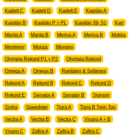
Kadett C
Kadett D
Kadett E
Kapitän A
Kapitän B
Kapitän P + PL
Kapitän 39- 51
Karl
Manta A
Manta B
Meriva A
Meriva B
Mokka
Monterey
Monza
Movano
Olympia Rekord P1 + P2
Olympia Rekord
Omega A
Omega B
Raritäten & Seltenes
Rekord A
Rekord B
Rekord C
Rekord D
Rekord E
Senator A
Senator B
Signum
Sintra
Speedster
Tigra A
Tigra B Twin Top
Vectra A
Vectra B
Vectra C
Vivaro A + B
Vivaro C
Zafira A
Zafira B
Zafira C