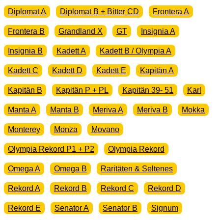
Diplomat A
Diplomat B + Bitter CD
Frontera A
Frontera B
Grandland X
GT
Insignia A
Insignia B
Kadett A
Kadett B / Olympia A
Kadett C
Kadett D
Kadett E
Kapitän A
Kapitän B
Kapitän P + PL
Kapitän 39- 51
Karl
Manta A
Manta B
Meriva A
Meriva B
Mokka
Monterey
Monza
Movano
Olympia Rekord P1 + P2
Olympia Rekord
Omega A
Omega B
Raritäten & Seltenes
Rekord A
Rekord B
Rekord C
Rekord D
Rekord E
Senator A
Senator B
Signum