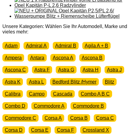
für
Opel
Kapitän
PL
2,6
Unsere Kategorien: Wählen Sie Ihr Automodell, Marke und
Heizungsventil
vieles mehr:
NOS
Menge
Adam
Admiral A
Admiral B
Agila A + B
Ampera
Antara
Ascona A
Ascona B
Ascona C
Astra F
Astra G
Astra H
Astra J
Astra K
Astra L
Bedford Blitz /Hymer
Blitz
Calibra
Campo
Cascada
Combo A B C
Combo D
Commodore A
Commodore B
Commodore C
Corsa A
Corsa B
Corsa C
Corsa D
Corsa E
Corsa F
Crossland X