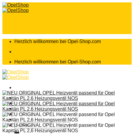
Zum
Inhalt
springen
Herzlich willkommen bei Opel-Shop.com
Herzlich willkommen bei Opel-Shop.com
Home
Shop
Teileanfrage
Teileliste
Suchen
nach: