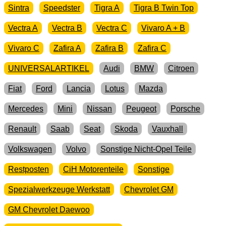
Sintra
Speedster
Tigra A
Tigra B Twin Top
Vectra A
Vectra B
Vectra C
Vivaro A + B
Vivaro C
Zafira A
Zafira B
Zafira C
UNIVERSALARTIKEL
Audi
BMW
Citroen
Fiat
Ford
Lancia
Lotus
Mazda
Mercedes
Mini
Nissan
Peugeot
Porsche
Renault
Saab
Seat
Skoda
Vauxhall
Volkswagen
Volvo
Sonstige Nicht-Opel Teile
Restposten
CiH Motorenteile
Sonstige
Spezialwerkzeuge Werkstatt
Chevrolet GM
GM Chevrolet Daewoo