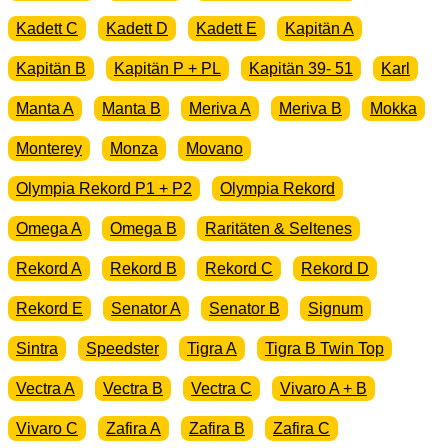
Kadett C
Kadett D
Kadett E
Kapitän A
Kapitän B
Kapitän P + PL
Kapitän 39- 51
Karl
Manta A
Manta B
Meriva A
Meriva B
Mokka
Monterey
Monza
Movano
Olympia Rekord P1 + P2
Olympia Rekord
Omega A
Omega B
Raritäten & Seltenes
Rekord A
Rekord B
Rekord C
Rekord D
Rekord E
Senator A
Senator B
Signum
Sintra
Speedster
Tigra A
Tigra B Twin Top
Vectra A
Vectra B
Vectra C
Vivaro A + B
Vivaro C
Zafira A
Zafira B
Zafira C