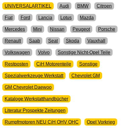
UNIVERSALARTIKEL
Audi
BMW
Citroen
Fiat
Ford
Lancia
Lotus
Mazda
Mercedes
Mini
Nissan
Peugeot
Porsche
Renault
Saab
Seat
Skoda
Vauxhall
Volkswagen
Volvo
Sonstige Nicht-Opel Teile
Restposten
CiH Motorenteile
Sonstige
Spezialwerkzeuge Werkstatt
Chevrolet GM
GM Chevrolet Daewoo
Kataloge Werkstatthandbücher
Literatur Prospekte Zeitungen
Rumpfmotoren NEU CiH OHV OHC
Opel Vorkrieg