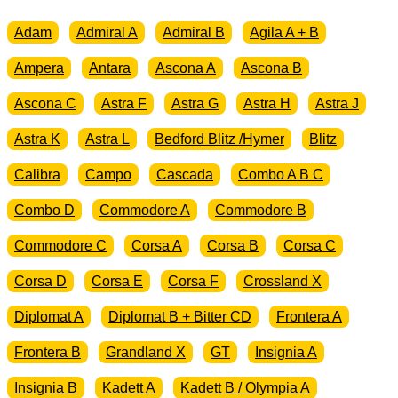
Adam
Admiral A
Admiral B
Agila A + B
Ampera
Antara
Ascona A
Ascona B
Ascona C
Astra F
Astra G
Astra H
Astra J
Astra K
Astra L
Bedford Blitz /Hymer
Blitz
Calibra
Campo
Cascada
Combo A B C
Combo D
Commodore A
Commodore B
Commodore C
Corsa A
Corsa B
Corsa C
Corsa D
Corsa E
Corsa F
Crossland X
Diplomat A
Diplomat B + Bitter CD
Frontera A
Frontera B
Grandland X
GT
Insignia A
Insignia B
Kadett A
Kadett B / Olympia A