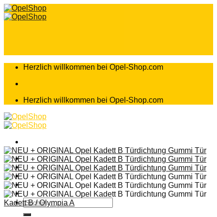
Zum
Inhalt
springen
Herzlich willkommen bei Opel-Shop.com
Herzlich willkommen bei Opel-Shop.com
Home
Shop
Teileanfrage
Teileliste
Suchen
Kadett B / Olympia A
nach: