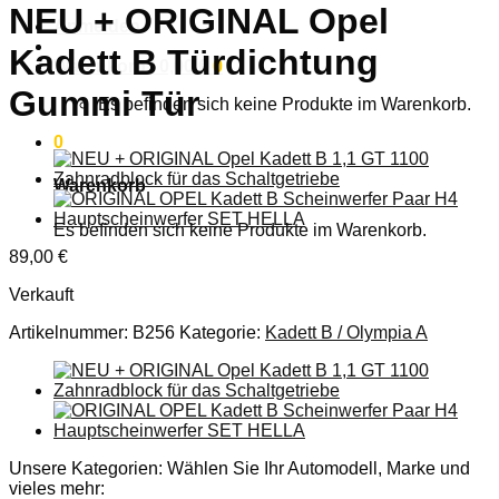
NEU + ORIGINAL Opel
Anmelden
Kadett B Türdichtung
Warenkorb /
0,00
€
0
Gummi Tür
Es befinden sich keine Produkte im Warenkorb.
0
Warenkorb
Es befinden sich keine Produkte im Warenkorb.
89,00
€
Verkauft
Artikelnummer:
B256
Kategorie:
Kadett B / Olympia A
Unsere Kategorien: Wählen Sie Ihr Automodell, Marke und
vieles mehr: