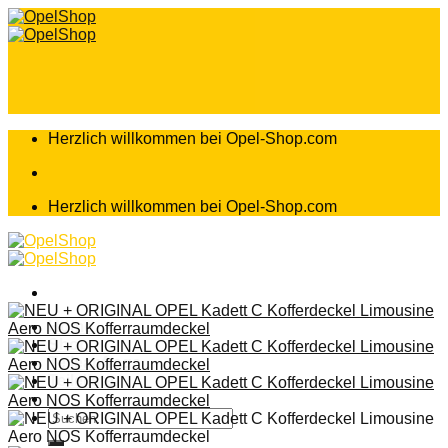
Zum
Inhalt
springen
Herzlich willkommen bei Opel-Shop.com
Herzlich willkommen bei Opel-Shop.com
Home
Shop
Teileanfrage
Teileliste
Suchen
nach: