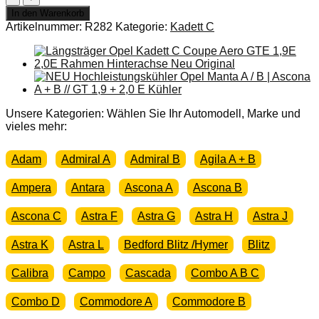
+
In den Warenkorb
ORIGINAL
Artikelnummer:
R282
Kategorie:
Kadett C
OPEL
Kadett
C
Kofferdeckel
Limousine
Aero
NOS
Unsere Kategorien: Wählen Sie Ihr Automodell, Marke und
Kofferraumdeckel
vieles mehr:
Menge
Adam
Admiral A
Admiral B
Agila A + B
Ampera
Antara
Ascona A
Ascona B
Ascona C
Astra F
Astra G
Astra H
Astra J
Astra K
Astra L
Bedford Blitz /Hymer
Blitz
Calibra
Campo
Cascada
Combo A B C
Combo D
Commodore A
Commodore B