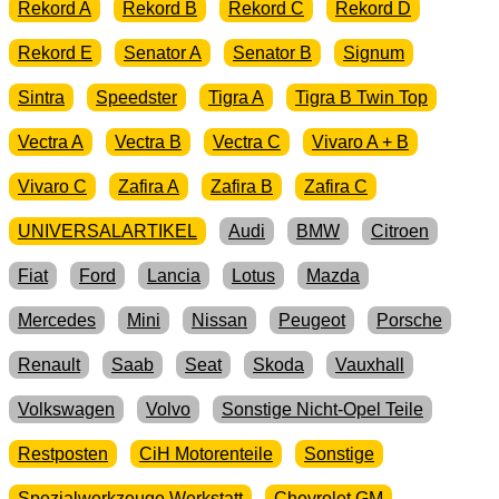
Rekord A
Rekord B
Rekord C
Rekord D
Rekord E
Senator A
Senator B
Signum
Sintra
Speedster
Tigra A
Tigra B Twin Top
Vectra A
Vectra B
Vectra C
Vivaro A + B
Vivaro C
Zafira A
Zafira B
Zafira C
UNIVERSALARTIKEL
Audi
BMW
Citroen
Fiat
Ford
Lancia
Lotus
Mazda
Mercedes
Mini
Nissan
Peugeot
Porsche
Renault
Saab
Seat
Skoda
Vauxhall
Volkswagen
Volvo
Sonstige Nicht-Opel Teile
Restposten
CiH Motorenteile
Sonstige
Spezialwerkzeuge Werkstatt
Chevrolet GM