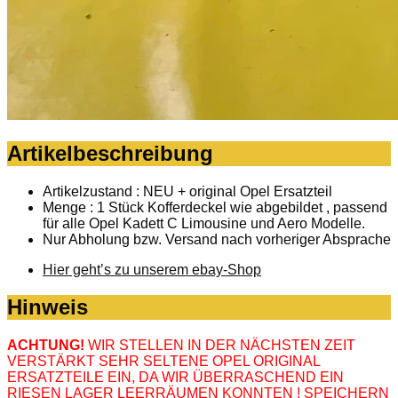
Artikelbeschreibung
Artikelzustand : NEU + original Opel Ersatzteil
Menge : 1 Stück Kofferdeckel wie abgebildet , passend
für alle Opel Kadett C Limousine und Aero Modelle.
Nur Abholung bzw. Versand nach vorheriger Absprache
Hier geht’s zu unserem ebay-Shop
Hinweis
ACHTUNG!
WIR STELLEN IN DER NÄCHSTEN ZEIT
VERSTÄRKT SEHR SELTENE OPEL ORIGINAL
ERSATZTEILE EIN, DA WIR ÜBERRASCHEND EIN
RIESEN LAGER LEERRÄUMEN KONNTEN ! SPEICHERN