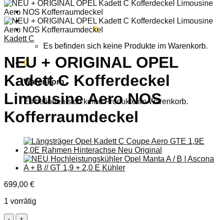
Anmelden
Warenkorb /
0,00
€
0
Kadett C
Es befinden sich keine Produkte im Warenkorb.
NEU + ORIGINAL OPEL
0
Kadett C Kofferdeckel
Warenkorb
Limousine Aero NOS
Es befinden sich keine Produkte im Warenkorb.
Kofferraumdeckel
699,00
€
1 vorrätig
NEU