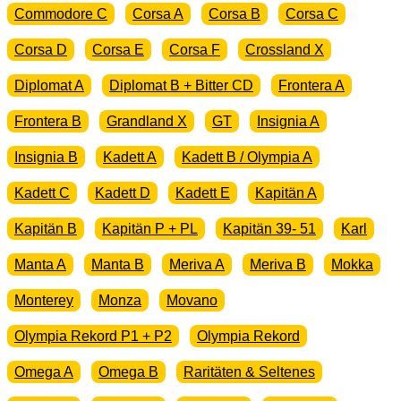
Commodore C
Corsa A
Corsa B
Corsa C
Corsa D
Corsa E
Corsa F
Crossland X
Diplomat A
Diplomat B + Bitter CD
Frontera A
Frontera B
Grandland X
GT
Insignia A
Insignia B
Kadett A
Kadett B / Olympia A
Kadett C
Kadett D
Kadett E
Kapitän A
Kapitän B
Kapitän P + PL
Kapitän 39- 51
Karl
Manta A
Manta B
Meriva A
Meriva B
Mokka
Monterey
Monza
Movano
Olympia Rekord P1 + P2
Olympia Rekord
Omega A
Omega B
Raritäten & Seltenes