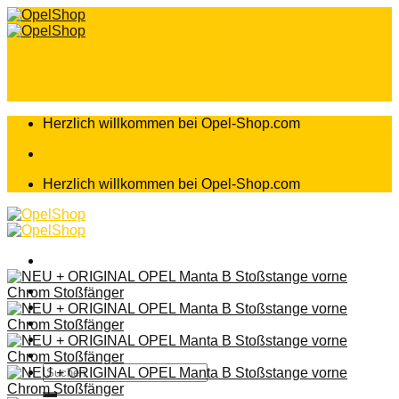
Zum
Inhalt
springen
Herzlich willkommen bei Opel-Shop.com
Herzlich willkommen bei Opel-Shop.com
Home
Shop
Teileanfrage
Teileliste
Suchen
nach: