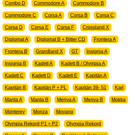
Combo D
Commodore A
Commodore B
Commodore C
Corsa A
Corsa B
Corsa C
Corsa D
Corsa E
Corsa F
Crossland X
Diplomat A
Diplomat B + Bitter CD
Frontera A
Frontera B
Grandland X
GT
Insignia A
Insignia B
Kadett A
Kadett B / Olympia A
Kadett C
Kadett D
Kadett E
Kapitän A
Kapitän B
Kapitän P + PL
Kapitän 39- 51
Karl
Manta A
Manta B
Meriva A
Meriva B
Mokka
Monterey
Monza
Movano
Olympia Rekord P1 + P2
Olympia Rekord