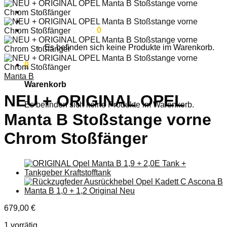
Anmelden
Warenkorb /
0,00
€
0
Es befinden sich keine Produkte im Warenkorb.
0
Manta B
Warenkorb
NEU + ORIGINAL OPEL
Es befinden sich keine Produkte im Warenkorb.
Manta B Stoßstange vorne
Chrom Stoßfänger
679,00
€
1 vorrätig