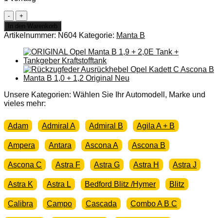
NEU
+
In den Warenkorb
ORIGINAL
Artikelnummer:
N604
Kategorie:
Manta B
OPEL
Manta
B
Stoßstange
vorne
Chrom
Stoßfänger
Unsere Kategorien: Wählen Sie Ihr Automodell, Marke und
Menge
vieles mehr:
Adam
Admiral A
Admiral B
Agila A + B
Ampera
Antara
Ascona A
Ascona B
Ascona C
Astra F
Astra G
Astra H
Astra J
Astra K
Astra L
Bedford Blitz /Hymer
Blitz
Calibra
Campo
Cascada
Combo A B C