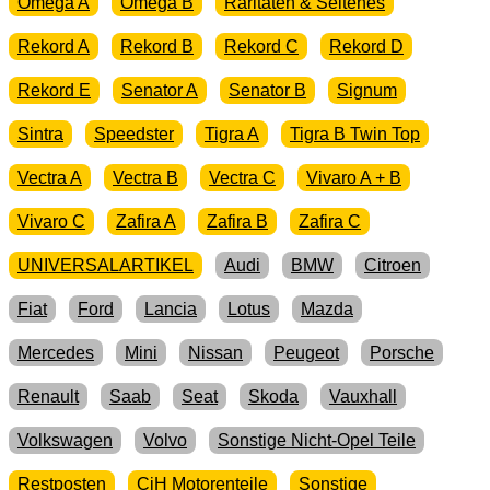
Omega A
Omega B
Raritäten & Seltenes
Rekord A
Rekord B
Rekord C
Rekord D
Rekord E
Senator A
Senator B
Signum
Sintra
Speedster
Tigra A
Tigra B Twin Top
Vectra A
Vectra B
Vectra C
Vivaro A + B
Vivaro C
Zafira A
Zafira B
Zafira C
UNIVERSALARTIKEL
Audi
BMW
Citroen
Fiat
Ford
Lancia
Lotus
Mazda
Mercedes
Mini
Nissan
Peugeot
Porsche
Renault
Saab
Seat
Skoda
Vauxhall
Volkswagen
Volvo
Sonstige Nicht-Opel Teile
Restposten
CiH Motorenteile
Sonstige