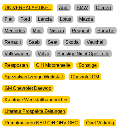
UNIVERSALARTIKEL
Audi
BMW
Citroen
Fiat
Ford
Lancia
Lotus
Mazda
Mercedes
Mini
Nissan
Peugeot
Porsche
Renault
Saab
Seat
Skoda
Vauxhall
Volkswagen
Volvo
Sonstige Nicht-Opel Teile
Restposten
CiH Motorenteile
Sonstige
Spezialwerkzeuge Werkstatt
Chevrolet GM
GM Chevrolet Daewoo
Kataloge Werkstatthandbücher
Literatur Prospekte Zeitungen
Rumpfmotoren NEU CiH OHV OHC
Opel Vorkrieg