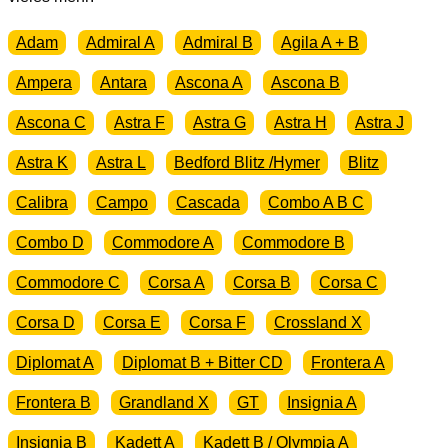
Adam
Admiral A
Admiral B
Agila A + B
Ampera
Antara
Ascona A
Ascona B
Ascona C
Astra F
Astra G
Astra H
Astra J
Astra K
Astra L
Bedford Blitz /Hymer
Blitz
Calibra
Campo
Cascada
Combo A B C
Combo D
Commodore A
Commodore B
Commodore C
Corsa A
Corsa B
Corsa C
Corsa D
Corsa E
Corsa F
Crossland X
Diplomat A
Diplomat B + Bitter CD
Frontera A
Frontera B
Grandland X
GT
Insignia A
Insignia B
Kadett A
Kadett B / Olympia A