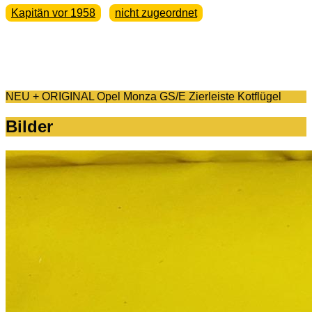
Kapitän vor 1958
nicht zugeordnet
NEU + ORIGINAL Opel Monza GS/E Zierleiste Kotflügel
Bilder