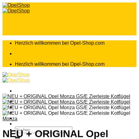
Zum
Inhalt
springen
Herzlich willkommen bei Opel-Shop.com
Herzlich willkommen bei Opel-Shop.com
Home
Shop
Teileanfrage
Teileliste
Monza
Suchen
NEU + ORIGINAL Opel
nach: