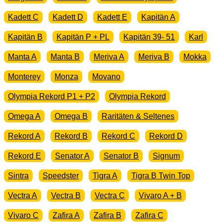
Kadett C
Kadett D
Kadett E
Kapitän A
Kapitän B
Kapitän P + PL
Kapitän 39- 51
Karl
Manta A
Manta B
Meriva A
Meriva B
Mokka
Monterey
Monza
Movano
Olympia Rekord P1 + P2
Olympia Rekord
Omega A
Omega B
Raritäten & Seltenes
Rekord A
Rekord B
Rekord C
Rekord D
Rekord E
Senator A
Senator B
Signum
Sintra
Speedster
Tigra A
Tigra B Twin Top
Vectra A
Vectra B
Vectra C
Vivaro A + B
Vivaro C
Zafira A
Zafira B
Zafira C