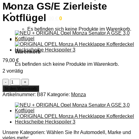
Monza GS/E Zierleiste
Anmelden
Kotflügel
Warenkorb /
0,00
€
0
Es befinden sich keine Produkte im Warenkorb.
0
Warenkorb
79,00
€
Es befinden sich keine Produkte im Warenkorb.
2 vorrätig
NEU
+
In den Warenkorb
ORIGINAL
Artikelnummer:
B87
Kategorie:
Monza
Opel
Monza
GS/E
Zierleiste
Kotflügel
Menge
Unsere Kategorien: Wählen Sie Ihr Automodell, Marke und
vieles mehr: