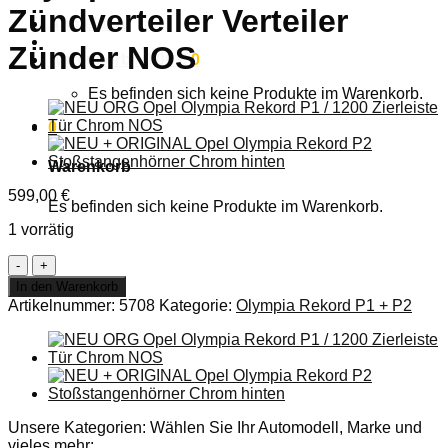
Zündverteiler Verteiler
Anmelden
Zünder NOS
Warenkorb /
0,00
€
0
Es befinden sich keine Produkte im Warenkorb.
0
Warenkorb
599,00
€
Es befinden sich keine Produkte im Warenkorb.
1 vorrätig
NEU
+
In den Warenkorb
ORIGINAL
Artikelnummer:
5708
Kategorie:
Olympia Rekord P1 + P2
Opel
Olympia
Rekord
'54
'57
Zündverteiler
Verteiler
Unsere Kategorien: Wählen Sie Ihr Automodell, Marke und
Zünder
vieles mehr: