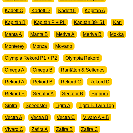
Kadett C
Kadett D
Kadett E
Kapitän A
Kapitän B
Kapitän P + PL
Kapitän 39- 51
Karl
Manta A
Manta B
Meriva A
Meriva B
Mokka
Monterey
Monza
Movano
Olympia Rekord P1 + P2
Olympia Rekord
Omega A
Omega B
Raritäten & Seltenes
Rekord A
Rekord B
Rekord C
Rekord D
Rekord E
Senator A
Senator B
Signum
Sintra
Speedster
Tigra A
Tigra B Twin Top
Vectra A
Vectra B
Vectra C
Vivaro A + B
Vivaro C
Zafira A
Zafira B
Zafira C