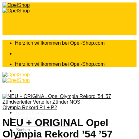
Zum
Inhalt
springen
Herzlich willkommen bei Opel-Shop.com
Herzlich willkommen bei Opel-Shop.com
Home
Shop
Olympia Rekord P1 + P2
Teileanfrage
Teileliste
NEU + ORIGINAL Opel
Suchen
Olympia Rekord ’54 ’57
nach: