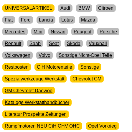
UNIVERSALARTIKEL
Audi
BMW
Citroen
Fiat
Ford
Lancia
Lotus
Mazda
Mercedes
Mini
Nissan
Peugeot
Porsche
Renault
Saab
Seat
Skoda
Vauxhall
Volkswagen
Volvo
Sonstige Nicht-Opel Teile
Restposten
CiH Motorenteile
Sonstige
Spezialwerkzeuge Werkstatt
Chevrolet GM
GM Chevrolet Daewoo
Kataloge Werkstatthandbücher
Literatur Prospekte Zeitungen
Rumpfmotoren NEU CiH OHV OHC
Opel Vorkrieg