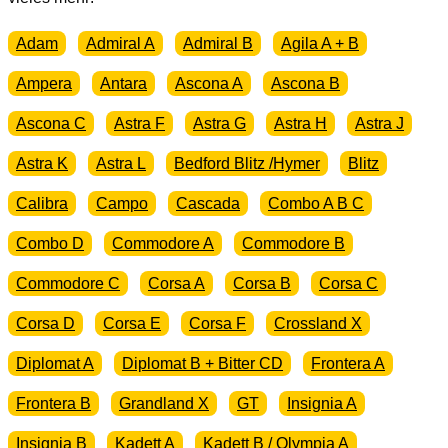
NOS
Menge
Adam
Admiral A
Admiral B
Agila A + B
Ampera
Antara
Ascona A
Ascona B
Ascona C
Astra F
Astra G
Astra H
Astra J
Astra K
Astra L
Bedford Blitz /Hymer
Blitz
Calibra
Campo
Cascada
Combo A B C
Combo D
Commodore A
Commodore B
Commodore C
Corsa A
Corsa B
Corsa C
Corsa D
Corsa E
Corsa F
Crossland X
Diplomat A
Diplomat B + Bitter CD
Frontera A
Frontera B
Grandland X
GT
Insignia A
Insignia B
Kadett A
Kadett B / Olympia A