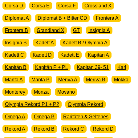
Corsa D
Corsa E
Corsa F
Crossland X
Diplomat A
Diplomat B + Bitter CD
Frontera A
Frontera B
Grandland X
GT
Insignia A
Insignia B
Kadett A
Kadett B / Olympia A
Kadett C
Kadett D
Kadett E
Kapitän A
Kapitän B
Kapitän P + PL
Kapitän 39- 51
Karl
Manta A
Manta B
Meriva A
Meriva B
Mokka
Monterey
Monza
Movano
Olympia Rekord P1 + P2
Olympia Rekord
Omega A
Omega B
Raritäten & Seltenes
Rekord A
Rekord B
Rekord C
Rekord D