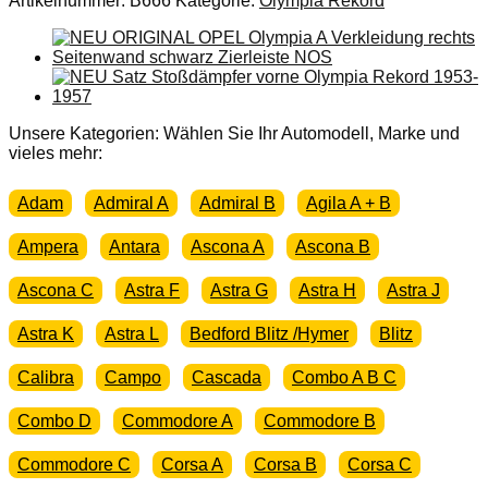
Artikelnummer:
B666
Kategorie:
Olympia Rekord
Opel
Olympia
Rekord
P2
Blinker
Dichtung
Glas
Unsere Kategorien: Wählen Sie Ihr Automodell, Marke und
Gehäuse
vieles mehr:
Menge
Adam
Admiral A
Admiral B
Agila A + B
Ampera
Antara
Ascona A
Ascona B
Ascona C
Astra F
Astra G
Astra H
Astra J
Astra K
Astra L
Bedford Blitz /Hymer
Blitz
Calibra
Campo
Cascada
Combo A B C
Combo D
Commodore A
Commodore B
Commodore C
Corsa A
Corsa B
Corsa C