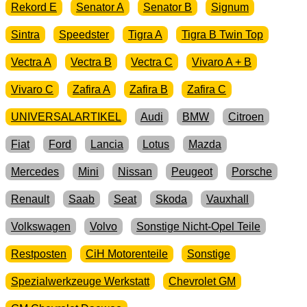
Rekord E
Senator A
Senator B
Signum
Sintra
Speedster
Tigra A
Tigra B Twin Top
Vectra A
Vectra B
Vectra C
Vivaro A + B
Vivaro C
Zafira A
Zafira B
Zafira C
UNIVERSALARTIKEL
Audi
BMW
Citroen
Fiat
Ford
Lancia
Lotus
Mazda
Mercedes
Mini
Nissan
Peugeot
Porsche
Renault
Saab
Seat
Skoda
Vauxhall
Volkswagen
Volvo
Sonstige Nicht-Opel Teile
Restposten
CiH Motorenteile
Sonstige
Spezialwerkzeuge Werkstatt
Chevrolet GM