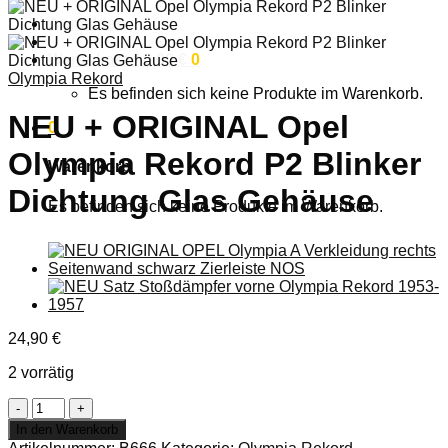
Anmelden
Warenkorb /
0,00
€
0
Olympia Rekord
Es befinden sich keine Produkte im Warenkorb.
NEU + ORIGINAL Opel
0
Olympia Rekord P2 Blinker
Warenkorb
Dichtung Glas Gehäuse
Es befinden sich keine Produkte im Warenkorb.
24,90
€
2 vorrätig
NEU
+
In den Warenkorb
ORIGINAL