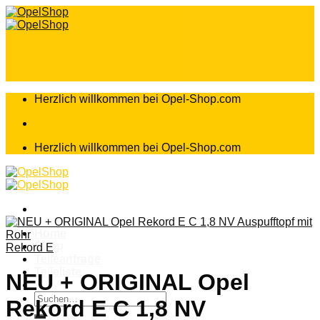
Zum
Inhalt
springen
Herzlich willkommen bei Opel-Shop.com
Herzlich willkommen bei Opel-Shop.com
Home
Shop
Rekord E
Teileanfrage
Teileliste
NEU + ORIGINAL Opel
Suchen
Rekord E C 1,8 NV
nach: