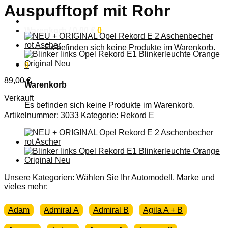
Auspufftopf mit Rohr
Anmelden
Warenkorb /
0,00
€
0
Es befinden sich keine Produkte im Warenkorb.
0
89,00
€
Warenkorb
Verkauft
Es befinden sich keine Produkte im Warenkorb.
Artikelnummer:
3033
Kategorie:
Rekord E
Unsere Kategorien: Wählen Sie Ihr Automodell, Marke und
vieles mehr:
Adam
Admiral A
Admiral B
Agila A + B