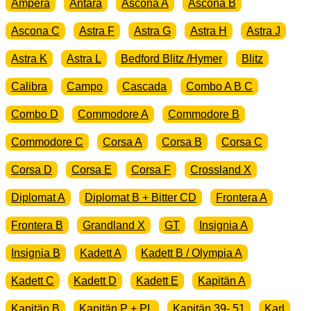
Ampera
Antara
Ascona A
Ascona B
Ascona C
Astra F
Astra G
Astra H
Astra J
Astra K
Astra L
Bedford Blitz /Hymer
Blitz
Calibra
Campo
Cascada
Combo A B C
Combo D
Commodore A
Commodore B
Commodore C
Corsa A
Corsa B
Corsa C
Corsa D
Corsa E
Corsa F
Crossland X
Diplomat A
Diplomat B + Bitter CD
Frontera A
Frontera B
Grandland X
GT
Insignia A
Insignia B
Kadett A
Kadett B / Olympia A
Kadett C
Kadett D
Kadett E
Kapitän A
Kapitän B
Kapitän P + PL
Kapitän 39- 51
Karl