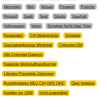
Mercedes
Mini
Nissan
Peugeot
Porsche
Renault
Saab
Seat
Skoda
Vauxhall
Volkswagen
Volvo
Sonstige Nicht-Opel Teile
Restposten
CiH Motorenteile
Sonstige
Spezialwerkzeuge Werkstatt
Chevrolet GM
GM Chevrolet Daewoo
Kataloge Werkstatthandbücher
Literatur Prospekte Zeitungen
Rumpfmotoren NEU CiH OHV OHC
Opel Vorkrieg
Kapitän vor 1958
nicht zugeordnet