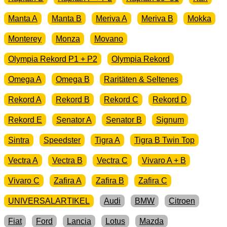
Manta A
Manta B
Meriva A
Meriva B
Mokka
Monterey
Monza
Movano
Olympia Rekord P1 + P2
Olympia Rekord
Omega A
Omega B
Raritäten & Seltenes
Rekord A
Rekord B
Rekord C
Rekord D
Rekord E
Senator A
Senator B
Signum
Sintra
Speedster
Tigra A
Tigra B Twin Top
Vectra A
Vectra B
Vectra C
Vivaro A + B
Vivaro C
Zafira A
Zafira B
Zafira C
UNIVERSALARTIKEL
Audi
BMW
Citroen
Fiat
Ford
Lancia
Lotus
Mazda