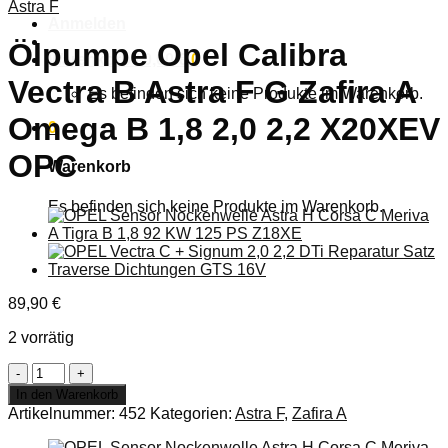
Astra F
Anmelden
Ölpumpe Opel Calibra
Warenkorb /
0,00
€
0
Vectra B Astra F G Zafira A
Es befinden sich keine Produkte im Warenkorb.
Omega B 1,8 2,0 2,2 X20XEV
0
OPC
Warenkorb
Es befinden sich keine Produkte im Warenkorb.
89,90
€
2 vorrätig
Ölpumpe
Opel
In den Warenkorb
Calibra
Artikelnummer:
452
Kategorien:
Astra F
,
Zafira A
Vectra
B