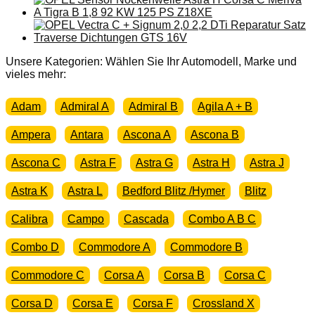
Astra
F
G
Zafira
A
Unsere Kategorien: Wählen Sie Ihr Automodell, Marke und
Omega
vieles mehr:
B
1,8
Adam
Admiral A
Admiral B
Agila A + B
2,0
2,2
Ampera
Antara
Ascona A
Ascona B
X20XEV
OPC
Menge
Ascona C
Astra F
Astra G
Astra H
Astra J
Astra K
Astra L
Bedford Blitz /Hymer
Blitz
Calibra
Campo
Cascada
Combo A B C
Combo D
Commodore A
Commodore B
Commodore C
Corsa A
Corsa B
Corsa C
Corsa D
Corsa E
Corsa F
Crossland X