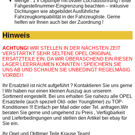
Menge : 1 x Ölpumpe mit ovaler Lochausführung ! Bitte
Fahgestellnummer-Eingrenzung beachten – inklusive
Dichtungen wie abgebildet Ausführliche
Fahrzeugkompabilität in der Fahrzeugliste. Gerne
helfen wir Ihnen auch bei der Zuordnung !
Hinweis
ACHTUNG!
WIR STELLEN IN DER NÄCHSTEN ZEIT
VERSTÄRTKT SEHR SELTENE OPEL ORIGINAL
ERSATZTEILE EIN, DA WIR ÜBERASCHEND EIN RIESEN
LAGER LEERRÄUMEN KONNTEN ! SPEICHERN SIE
UNS AB UND SCHAUEN SIE UNBEDINGT REGELMÄßIG
VORBEI !
Ihr Ersatzteil ist nicht aufgeführt ? Kontaktieren Sie uns gerne
! Wir haben nur einen kleinen Auszug aus unserem
Sortiment eingestellt. Bei uns erhalten Sie nahezu alle OPEL
Ersatzteile (auch speziell Old- oder Youngtimer) zu TOP-
Konditionen !!! Einfach per Mail oder oder Tel. anfragen.Wir
beraten Sie gerne und umgehend zu Preis , Verfügbarkeit
und Lieferbedingungen und stellen den Artikel bei ebay für
Sie ein.
Ihr Opel und Oldtimer Teile Krause Team!