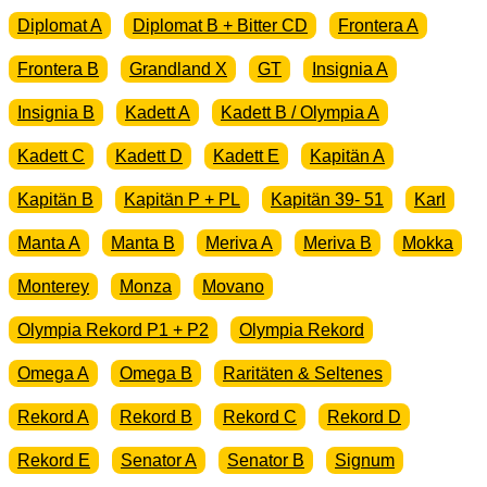
Diplomat A
Diplomat B + Bitter CD
Frontera A
Frontera B
Grandland X
GT
Insignia A
Insignia B
Kadett A
Kadett B / Olympia A
Kadett C
Kadett D
Kadett E
Kapitän A
Kapitän B
Kapitän P + PL
Kapitän 39- 51
Karl
Manta A
Manta B
Meriva A
Meriva B
Mokka
Monterey
Monza
Movano
Olympia Rekord P1 + P2
Olympia Rekord
Omega A
Omega B
Raritäten & Seltenes
Rekord A
Rekord B
Rekord C
Rekord D
Rekord E
Senator A
Senator B
Signum