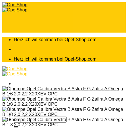
Zum
Inhalt
springen
Herzlich willkommen bei Opel-Shop.com
Herzlich willkommen bei Opel-Shop.com
Home
Shop
Teileanfrage
Teileliste
Suchen
nach: