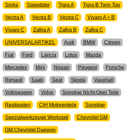
Sintra
Speedster
Tigra A
Tigra B Twin Top
Vectra A
Vectra B
Vectra C
Vivaro A + B
Vivaro C
Zafira A
Zafira B
Zafira C
UNIVERSALARTIKEL
Audi
BMW
Citroen
Fiat
Ford
Lancia
Lotus
Mazda
Mercedes
Mini
Nissan
Peugeot
Porsche
Renault
Saab
Seat
Skoda
Vauxhall
Volkswagen
Volvo
Sonstige Nicht-Opel Teile
Restposten
CiH Motorenteile
Sonstige
Spezialwerkzeuge Werkstatt
Chevrolet GM
GM Chevrolet Daewoo