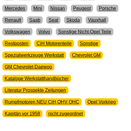
Mercedes
Mini
Nissan
Peugeot
Porsche
Renault
Saab
Seat
Skoda
Vauxhall
Volkswagen
Volvo
Sonstige Nicht-Opel Teile
Restposten
CiH Motorenteile
Sonstige
Spezialwerkzeuge Werkstatt
Chevrolet GM
GM Chevrolet Daewoo
Kataloge Werkstatthandbücher
Literatur Prospekte Zeitungen
Rumpfmotoren NEU CiH OHV OHC
Opel Vorkrieg
Kapitän vor 1958
nicht zugeordnet