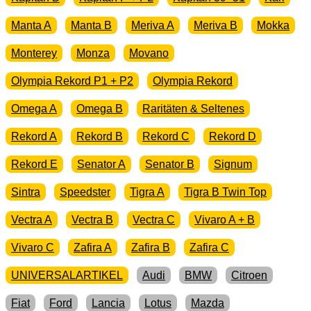
Manta A
Manta B
Meriva A
Meriva B
Mokka
Monterey
Monza
Movano
Olympia Rekord P1 + P2
Olympia Rekord
Omega A
Omega B
Raritäten & Seltenes
Rekord A
Rekord B
Rekord C
Rekord D
Rekord E
Senator A
Senator B
Signum
Sintra
Speedster
Tigra A
Tigra B Twin Top
Vectra A
Vectra B
Vectra C
Vivaro A + B
Vivaro C
Zafira A
Zafira B
Zafira C
UNIVERSALARTIKEL
Audi
BMW
Citroen
Fiat
Ford
Lancia
Lotus
Mazda