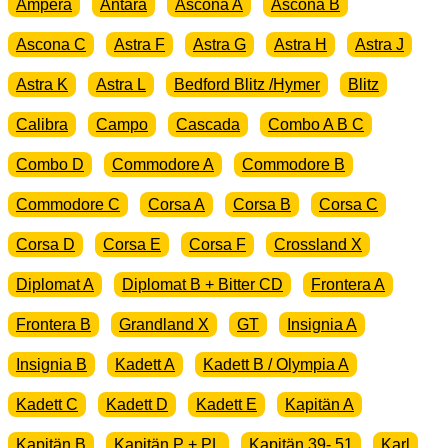
Ampera
Antara
Ascona A
Ascona B
Ascona C
Astra F
Astra G
Astra H
Astra J
Astra K
Astra L
Bedford Blitz /Hymer
Blitz
Calibra
Campo
Cascada
Combo A B C
Combo D
Commodore A
Commodore B
Commodore C
Corsa A
Corsa B
Corsa C
Corsa D
Corsa E
Corsa F
Crossland X
Diplomat A
Diplomat B + Bitter CD
Frontera A
Frontera B
Grandland X
GT
Insignia A
Insignia B
Kadett A
Kadett B / Olympia A
Kadett C
Kadett D
Kadett E
Kapitän A
Kapitän B
Kapitän P + PL
Kapitän 39- 51
Karl