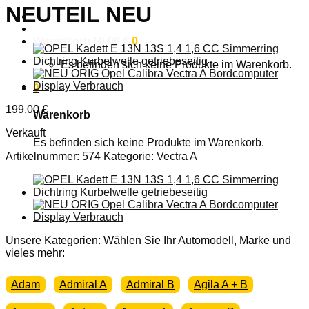
NEUTEIL NEU
Anmelden
Warenkorb /
0,00
€
0
Es befinden sich keine Produkte im Warenkorb.
0
199,00
€
Warenkorb
Verkauft
Es befinden sich keine Produkte im Warenkorb.
Artikelnummer:
574
Kategorie:
Vectra A
Unsere Kategorien: Wählen Sie Ihr Automodell, Marke und
vieles mehr:
Adam
Admiral A
Admiral B
Agila A + B