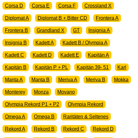
Corsa D
Corsa E
Corsa F
Crossland X
Diplomat A
Diplomat B + Bitter CD
Frontera A
Frontera B
Grandland X
GT
Insignia A
Insignia B
Kadett A
Kadett B / Olympia A
Kadett C
Kadett D
Kadett E
Kapitän A
Kapitän B
Kapitän P + PL
Kapitän 39- 51
Karl
Manta A
Manta B
Meriva A
Meriva B
Mokka
Monterey
Monza
Movano
Olympia Rekord P1 + P2
Olympia Rekord
Omega A
Omega B
Raritäten & Seltenes
Rekord A
Rekord B
Rekord C
Rekord D