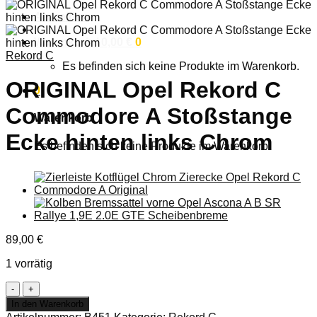
Anmelden
Warenkorb /
0,00
€
0
Rekord C
Es befinden sich keine Produkte im Warenkorb.
ORIGINAL Opel Rekord C
0
Commodore A Stoßstange
Warenkorb
Ecke hinten links Chrom
Es befinden sich keine Produkte im Warenkorb.
89,00
€
1 vorrätig
ORIGINAL
Opel
In den Warenkorb
Rekord