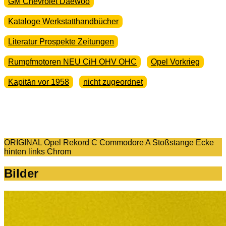
GM Chevrolet Daewoo
Kataloge Werkstatthandbücher
Literatur Prospekte Zeitungen
Rumpfmotoren NEU CiH OHV OHC
Opel Vorkrieg
Kapitän vor 1958
nicht zugeordnet
ORIGINAL Opel Rekord C Commodore A Stoßstange Ecke
hinten links Chrom
Bilder