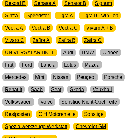
Rekord E
Senator A
Senator B
Signum
Sintra
Speedster
Tigra A
Tigra B Twin Top
Vectra A
Vectra B
Vectra C
Vivaro A + B
Vivaro C
Zafira A
Zafira B
Zafira C
UNIVERSALARTIKEL
Audi
BMW
Citroen
Fiat
Ford
Lancia
Lotus
Mazda
Mercedes
Mini
Nissan
Peugeot
Porsche
Renault
Saab
Seat
Skoda
Vauxhall
Volkswagen
Volvo
Sonstige Nicht-Opel Teile
Restposten
CiH Motorenteile
Sonstige
Spezialwerkzeuge Werkstatt
Chevrolet GM