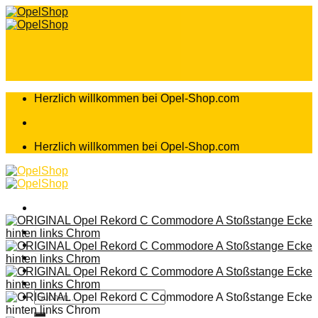
Zum
Inhalt
springen
Herzlich willkommen bei Opel-Shop.com
Herzlich willkommen bei Opel-Shop.com
Home
Shop
Teileanfrage
Teileliste
Suchen
nach: