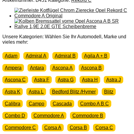
Artikelnummer:
B451
Kategorie:
Rekord C
C
Commodore
A
Stoßstange
Ecke
hinten
links
Unsere Kategorien: Wählen Sie Ihr Automodell, Marke und
Chrom
vieles mehr:
Menge
Adam
Admiral A
Admiral B
Agila A + B
Ampera
Antara
Ascona A
Ascona B
Ascona C
Astra F
Astra G
Astra H
Astra J
Astra K
Astra L
Bedford Blitz /Hymer
Blitz
Calibra
Campo
Cascada
Combo A B C
Combo D
Commodore A
Commodore B
Commodore C
Corsa A
Corsa B
Corsa C