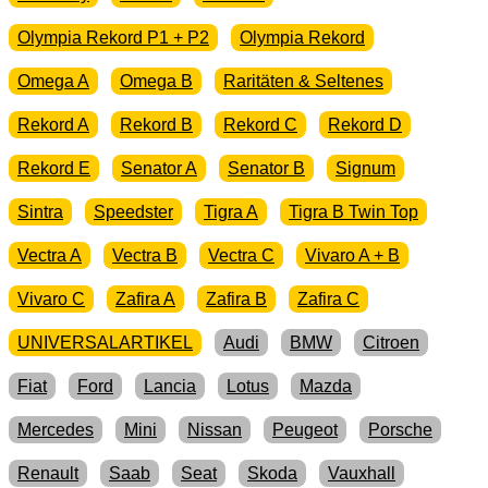
Olympia Rekord P1 + P2
Olympia Rekord
Omega A
Omega B
Raritäten & Seltenes
Rekord A
Rekord B
Rekord C
Rekord D
Rekord E
Senator A
Senator B
Signum
Sintra
Speedster
Tigra A
Tigra B Twin Top
Vectra A
Vectra B
Vectra C
Vivaro A + B
Vivaro C
Zafira A
Zafira B
Zafira C
UNIVERSALARTIKEL
Audi
BMW
Citroen
Fiat
Ford
Lancia
Lotus
Mazda
Mercedes
Mini
Nissan
Peugeot
Porsche
Renault
Saab
Seat
Skoda
Vauxhall