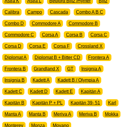
Astra K
Astra L
Bedford Blitz /Hymer
Blitz
Calibra
Campo
Cascada
Combo A B C
Combo D
Commodore A
Commodore B
Commodore C
Corsa A
Corsa B
Corsa C
Corsa D
Corsa E
Corsa F
Crossland X
Diplomat A
Diplomat B + Bitter CD
Frontera A
Frontera B
Grandland X
GT
Insignia A
Insignia B
Kadett A
Kadett B / Olympia A
Kadett C
Kadett D
Kadett E
Kapitän A
Kapitän B
Kapitän P + PL
Kapitän 39- 51
Karl
Manta A
Manta B
Meriva A
Meriva B
Mokka
Monterey
Monza
Movano