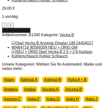
29,00
€
1 vorrätig
Reparaturblech
Rücklicht
In den Warenkorb
hinten
Artikelnummer:
B1340
Kategorie:
Vectra B
links
Opel
Vectra
B
Neu
+
Original
Unsere Kategorien: Wählen Sie Ihr Automodell, Marke und
Menge
vieles mehr:
Adam
Admiral A
Admiral B
Agila A + B
Ampera
Antara
Ascona A
Ascona B
Ascona C
Astra F
Astra G
Astra H
Astra J