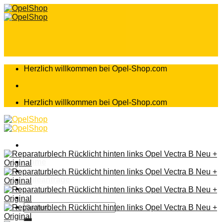
Zum
Inhalt
springen
Herzlich willkommen bei Opel-Shop.com
Herzlich willkommen bei Opel-Shop.com
Home
Shop
Teileanfrage
Teileliste
Suchen
nach: