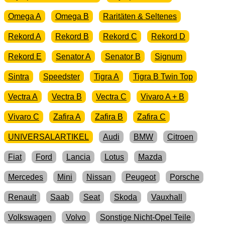
Omega A
Omega B
Raritäten & Seltenes
Rekord A
Rekord B
Rekord C
Rekord D
Rekord E
Senator A
Senator B
Signum
Sintra
Speedster
Tigra A
Tigra B Twin Top
Vectra A
Vectra B
Vectra C
Vivaro A + B
Vivaro C
Zafira A
Zafira B
Zafira C
UNIVERSALARTIKEL
Audi
BMW
Citroen
Fiat
Ford
Lancia
Lotus
Mazda
Mercedes
Mini
Nissan
Peugeot
Porsche
Renault
Saab
Seat
Skoda
Vauxhall
Volkswagen
Volvo
Sonstige Nicht-Opel Teile