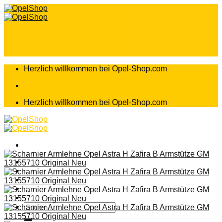
Zum
Inhalt
springen
Herzlich willkommen bei Opel-Shop.com
Herzlich willkommen bei Opel-Shop.com
Home
Shop
Teileanfrage
Teileliste
Suchen
nach: