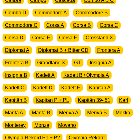
Calibra
Campo
Cascada
Combo A B C
Combo D
Commodore A
Commodore B
Commodore C
Corsa A
Corsa B
Corsa C
Corsa D
Corsa E
Corsa F
Crossland X
Diplomat A
Diplomat B + Bitter CD
Frontera A
Frontera B
Grandland X
GT
Insignia A
Insignia B
Kadett A
Kadett B / Olympia A
Kadett C
Kadett D
Kadett E
Kapitän A
Kapitän B
Kapitän P + PL
Kapitän 39- 51
Karl
Manta A
Manta B
Meriva A
Meriva B
Mokka
Monterey
Monza
Movano
Olympia Rekord P1 + P2
Olympia Rekord