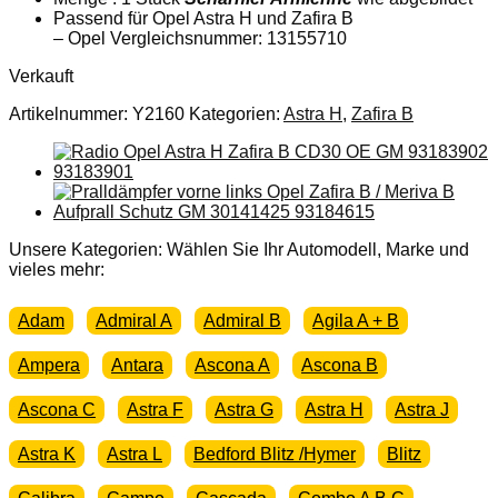
Passend für Opel Astra H und Zafira B
– Opel Vergleichsnummer: 13155710
Verkauft
Artikelnummer:
Y2160
Kategorien:
Astra H
,
Zafira B
Unsere Kategorien: Wählen Sie Ihr Automodell, Marke und
vieles mehr:
Adam
Admiral A
Admiral B
Agila A + B
Ampera
Antara
Ascona A
Ascona B
Ascona C
Astra F
Astra G
Astra H
Astra J
Astra K
Astra L
Bedford Blitz /Hymer
Blitz