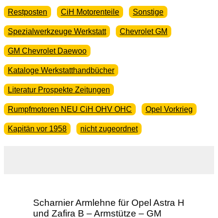
Restposten
CiH Motorenteile
Sonstige
Spezialwerkzeuge Werkstatt
Chevrolet GM
GM Chevrolet Daewoo
Kataloge Werkstatthandbücher
Literatur Prospekte Zeitungen
Rumpfmotoren NEU CiH OHV OHC
Opel Vorkrieg
Kapitän vor 1958
nicht zugeordnet
Scharnier Armlehne für Opel Astra H
und Zafira B – Armstütze – GM