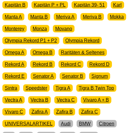
Kapitän B
Kapitän P + PL
Kapitän 39- 51
Karl
Manta A
Manta B
Meriva A
Meriva B
Mokka
Monterey
Monza
Movano
Olympia Rekord P1 + P2
Olympia Rekord
Omega A
Omega B
Raritäten & Seltenes
Rekord A
Rekord B
Rekord C
Rekord D
Rekord E
Senator A
Senator B
Signum
Sintra
Speedster
Tigra A
Tigra B Twin Top
Vectra A
Vectra B
Vectra C
Vivaro A + B
Vivaro C
Zafira A
Zafira B
Zafira C
UNIVERSALARTIKEL
Audi
BMW
Citroen