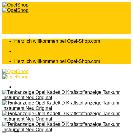
Zum
Inhalt
springen
Herzlich willkommen bei Opel-Shop.com
Herzlich willkommen bei Opel-Shop.com
Home
Shop
Teileanfrage
Teileliste
Suchen
nach: