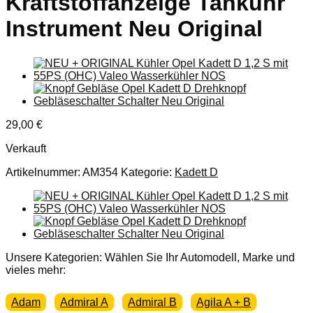
Kraftstoffanzeige Tankuhr
Instrument Neu Original
29,00
€
Verkauft
Artikelnummer:
AM354
Kategorie:
Kadett D
Unsere Kategorien: Wählen Sie Ihr Automodell, Marke und
vieles mehr:
Adam
Admiral A
Admiral B
Agila A + B