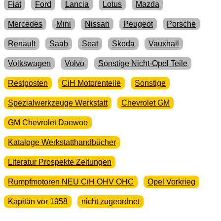
Fiat
Ford
Lancia
Lotus
Mazda
Mercedes
Mini
Nissan
Peugeot
Porsche
Renault
Saab
Seat
Skoda
Vauxhall
Volkswagen
Volvo
Sonstige Nicht-Opel Teile
Restposten
CiH Motorenteile
Sonstige
Spezialwerkzeuge Werkstatt
Chevrolet GM
GM Chevrolet Daewoo
Kataloge Werkstatthandbücher
Literatur Prospekte Zeitungen
Rumpfmotoren NEU CiH OHV OHC
Opel Vorkrieg
Kapitän vor 1958
nicht zugeordnet