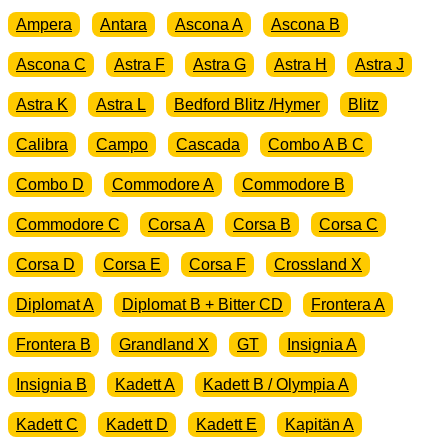
Ampera
Antara
Ascona A
Ascona B
Ascona C
Astra F
Astra G
Astra H
Astra J
Astra K
Astra L
Bedford Blitz /Hymer
Blitz
Calibra
Campo
Cascada
Combo A B C
Combo D
Commodore A
Commodore B
Commodore C
Corsa A
Corsa B
Corsa C
Corsa D
Corsa E
Corsa F
Crossland X
Diplomat A
Diplomat B + Bitter CD
Frontera A
Frontera B
Grandland X
GT
Insignia A
Insignia B
Kadett A
Kadett B / Olympia A
Kadett C
Kadett D
Kadett E
Kapitän A