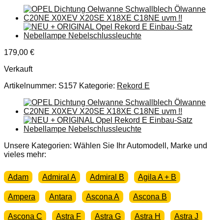
179,00
€
Verkauft
Artikelnummer:
S157
Kategorie:
Rekord E
Unsere Kategorien: Wählen Sie Ihr Automodell, Marke und
vieles mehr:
Adam
Admiral A
Admiral B
Agila A + B
Ampera
Antara
Ascona A
Ascona B
Ascona C
Astra F
Astra G
Astra H
Astra J