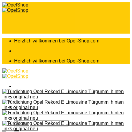
Zum
Inhalt
springen
Herzlich willkommen bei Opel-Shop.com
Herzlich willkommen bei Opel-Shop.com
Home
Shop
Teileanfrage
Teileliste
Suchen
nach: