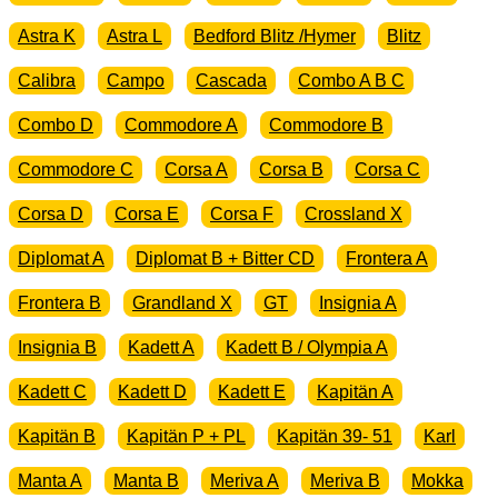
Astra K
Astra L
Bedford Blitz /Hymer
Blitz
Calibra
Campo
Cascada
Combo A B C
Combo D
Commodore A
Commodore B
Commodore C
Corsa A
Corsa B
Corsa C
Corsa D
Corsa E
Corsa F
Crossland X
Diplomat A
Diplomat B + Bitter CD
Frontera A
Frontera B
Grandland X
GT
Insignia A
Insignia B
Kadett A
Kadett B / Olympia A
Kadett C
Kadett D
Kadett E
Kapitän A
Kapitän B
Kapitän P + PL
Kapitän 39- 51
Karl
Manta A
Manta B
Meriva A
Meriva B
Mokka