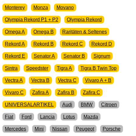
Monterey
Monza
Movano
Olympia Rekord P1 + P2
Olympia Rekord
Omega A
Omega B
Raritäten & Seltenes
Rekord A
Rekord B
Rekord C
Rekord D
Rekord E
Senator A
Senator B
Signum
Sintra
Speedster
Tigra A
Tigra B Twin Top
Vectra A
Vectra B
Vectra C
Vivaro A + B
Vivaro C
Zafira A
Zafira B
Zafira C
UNIVERSALARTIKEL
Audi
BMW
Citroen
Fiat
Ford
Lancia
Lotus
Mazda
Mercedes
Mini
Nissan
Peugeot
Porsche