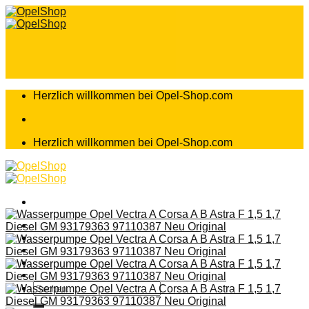
Zum
Inhalt
springen
Herzlich willkommen bei Opel-Shop.com
Herzlich willkommen bei Opel-Shop.com
Home
Shop
Teileanfrage
Teileliste
Suchen
nach: