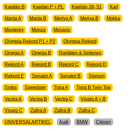
Kapitän B
Kapitän P + PL
Kapitän 39- 51
Karl
Manta A
Manta B
Meriva A
Meriva B
Mokka
Monterey
Monza
Movano
Olympia Rekord P1 + P2
Olympia Rekord
Omega A
Omega B
Raritäten & Seltenes
Rekord A
Rekord B
Rekord C
Rekord D
Rekord E
Senator A
Senator B
Signum
Sintra
Speedster
Tigra A
Tigra B Twin Top
Vectra A
Vectra B
Vectra C
Vivaro A + B
Vivaro C
Zafira A
Zafira B
Zafira C
UNIVERSALARTIKEL
Audi
BMW
Citroen