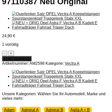
97110387 Neu Original
24,90
€
1 vorrätig
Wasserpumpe
Opel
In den Warenkorb
Vectra
Artikelnummer:
AM2598
Kategorie:
Vectra A
A
Corsa
A
B
Astra
F
1,5
Unsere Kategorien: Wählen Sie Ihr Automodell, Marke und
1,7
vieles mehr:
Diesel
GM
Adam
Admiral A
Admiral B
Agila A + B
93179363