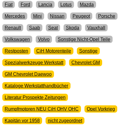
Fiat
Ford
Lancia
Lotus
Mazda
Mercedes
Mini
Nissan
Peugeot
Porsche
Renault
Saab
Seat
Skoda
Vauxhall
Volkswagen
Volvo
Sonstige Nicht-Opel Teile
Restposten
CiH Motorenteile
Sonstige
Spezialwerkzeuge Werkstatt
Chevrolet GM
GM Chevrolet Daewoo
Kataloge Werkstatthandbücher
Literatur Prospekte Zeitungen
Rumpfmotoren NEU CiH OHV OHC
Opel Vorkrieg
Kapitän vor 1958
nicht zugeordnet