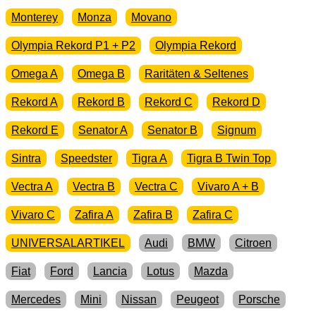
Monterey
Monza
Movano
Olympia Rekord P1 + P2
Olympia Rekord
Omega A
Omega B
Raritäten & Seltenes
Rekord A
Rekord B
Rekord C
Rekord D
Rekord E
Senator A
Senator B
Signum
Sintra
Speedster
Tigra A
Tigra B Twin Top
Vectra A
Vectra B
Vectra C
Vivaro A + B
Vivaro C
Zafira A
Zafira B
Zafira C
UNIVERSALARTIKEL
Audi
BMW
Citroen
Fiat
Ford
Lancia
Lotus
Mazda
Mercedes
Mini
Nissan
Peugeot
Porsche