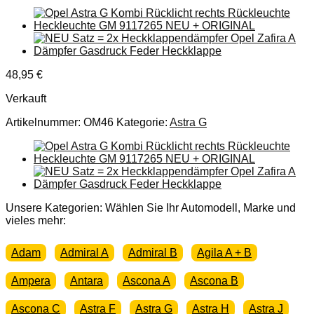
48,95
€
Verkauft
Artikelnummer:
OM46
Kategorie:
Astra G
Unsere Kategorien: Wählen Sie Ihr Automodell, Marke und
vieles mehr:
Adam
Admiral A
Admiral B
Agila A + B
Ampera
Antara
Ascona A
Ascona B
Ascona C
Astra F
Astra G
Astra H
Astra J