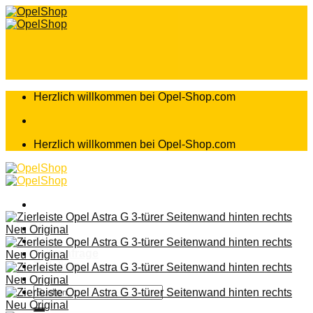
Zum
Inhalt
springen
Herzlich willkommen bei Opel-Shop.com
Herzlich willkommen bei Opel-Shop.com
Home
Shop
Teileanfrage
Teileliste
Suchen
nach: