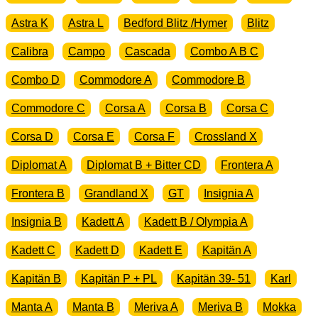
Astra K
Astra L
Bedford Blitz /Hymer
Blitz
Calibra
Campo
Cascada
Combo A B C
Combo D
Commodore A
Commodore B
Commodore C
Corsa A
Corsa B
Corsa C
Corsa D
Corsa E
Corsa F
Crossland X
Diplomat A
Diplomat B + Bitter CD
Frontera A
Frontera B
Grandland X
GT
Insignia A
Insignia B
Kadett A
Kadett B / Olympia A
Kadett C
Kadett D
Kadett E
Kapitän A
Kapitän B
Kapitän P + PL
Kapitän 39- 51
Karl
Manta A
Manta B
Meriva A
Meriva B
Mokka