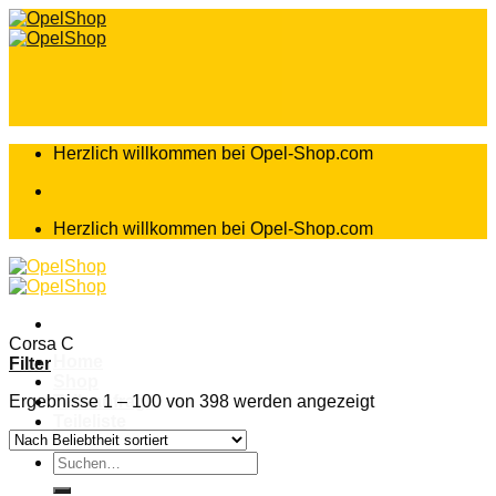
Zum
Inhalt
springen
Herzlich willkommen bei Opel-Shop.com
Herzlich willkommen bei Opel-Shop.com
Corsa C
Home
Filter
Shop
Ergebnisse 1 – 100 von 398 werden angezeigt
Teileanfrage
Teileliste
Suchen
nach: