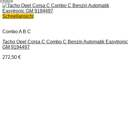
erkauft
Schnellansicht
Combo A B C
Tacho Opel Corsa C Combo C Benzin Automatik Easytronic
GM 9194497
272,50
€