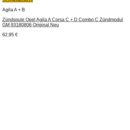
Agila A + B
Zündspule Opel Agila A Corsa C + D Combo C Zündmodul
GM 93180806 Original Neu
62,95
€