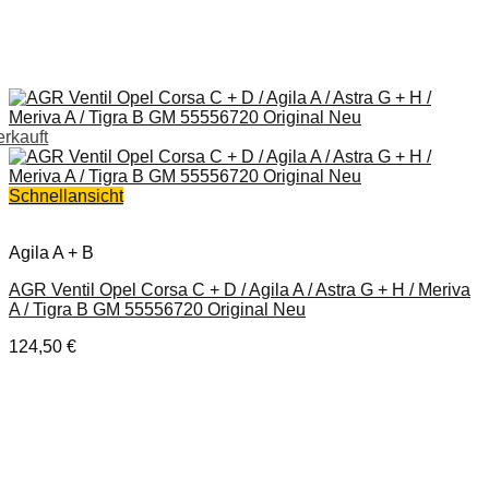
erkauft
Schnellansicht
Agila A + B
AGR Ventil Opel Corsa C + D / Agila A / Astra G + H / Meriva
A / Tigra B GM 55556720 Original Neu
124,50
€