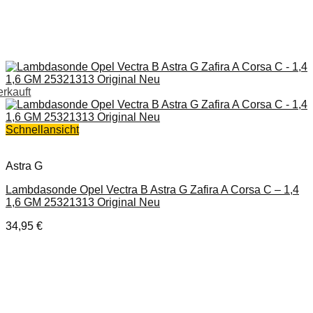
erkauft
Schnellansicht
Astra G
Lambdasonde Opel Vectra B Astra G Zafira A Corsa C – 1,4
1,6 GM 25321313 Original Neu
34,95
€