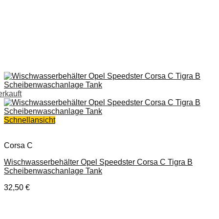
erkauft
Schnellansicht
Corsa C
Wischwasserbehälter Opel Speedster Corsa C Tigra B
Scheibenwaschanlage Tank
32,50
€