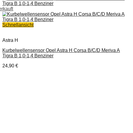
erkauft
Schnellansicht
Astra H
Kurbelwellensensor Opel Astra H Corsa B/C/D Meriva A
Tigra B 1,0-1,4 Benziner
24,90
€