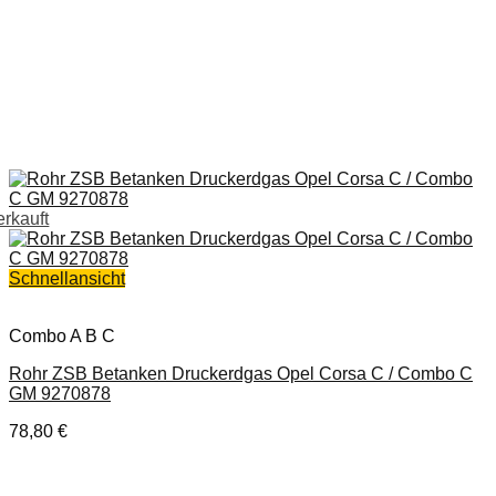
erkauft
Schnellansicht
Combo A B C
Rohr ZSB Betanken Druckerdgas Opel Corsa C / Combo C
GM 9270878
78,80
€