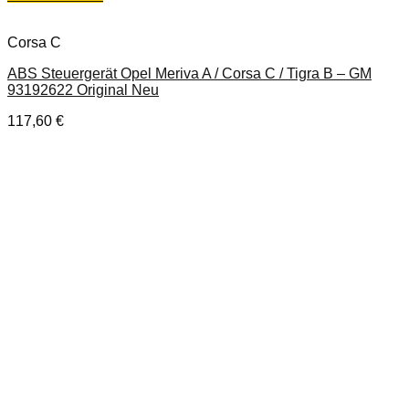
Corsa C
ABS Steuergerät Opel Meriva A / Corsa C / Tigra B – GM
93192622 Original Neu
117,60
€