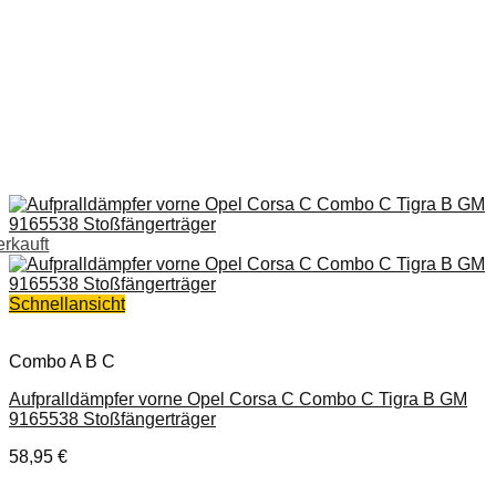
erkauft
Schnellansicht
Combo A B C
Aufpralldämpfer vorne Opel Corsa C Combo C Tigra B GM
9165538 Stoßfängerträger
58,95
€