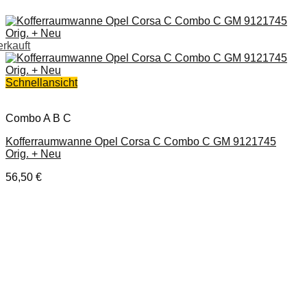
erkauft
Schnellansicht
Combo A B C
Kofferraumwanne Opel Corsa C Combo C GM 9121745
Orig. + Neu
56,50
€