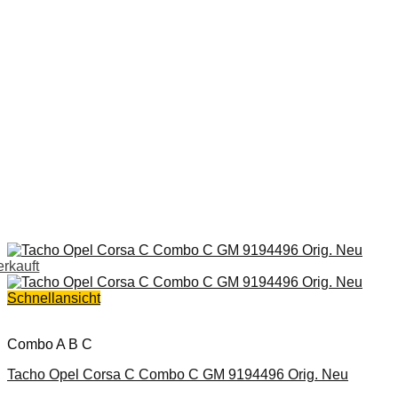
erkauft
Schnellansicht
Combo A B C
Tacho Opel Corsa C Combo C GM 9194496 Orig. Neu