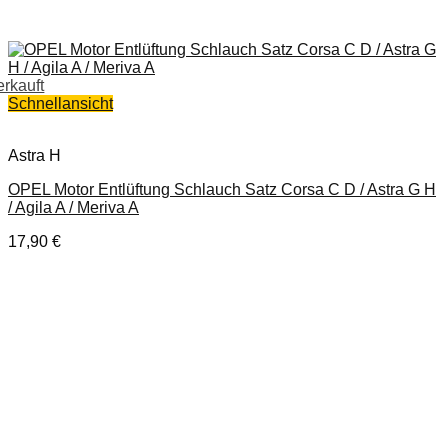
erkauft
Schnellansicht
Astra H
OPEL Motor Entlüftung Schlauch Satz Corsa C D / Astra G H
/ Agila A / Meriva A
17,90
€