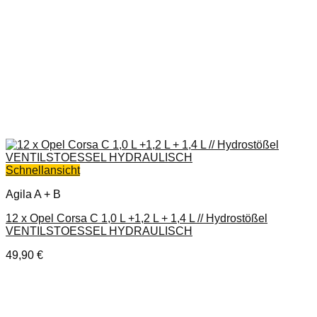
Schnellansicht
Agila A + B
12 x Opel Corsa C 1,0 L +1,2 L + 1,4 L // Hydrostößel
VENTILSTOESSEL HYDRAULISCH
49,90
€