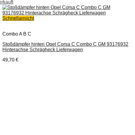
erkauft
Schnellansicht
Combo A B C
Stoßdämpfer hinten Opel Corsa C Combo C GM 93176932
Hinterachse Schrägheck Lieferwagen
49,70
€