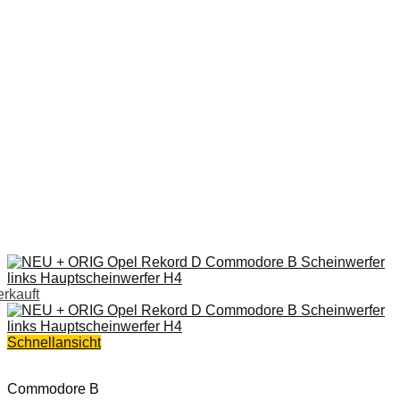
erkauft
Schnellansicht
Commodore B