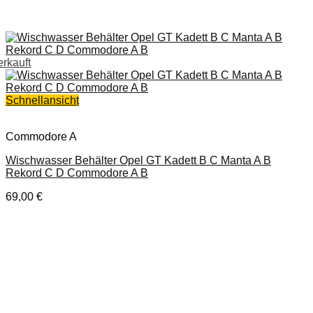
erkauft
Schnellansicht
Commodore A
Wischwasser Behälter Opel GT Kadett B C Manta A B
Rekord C D Commodore A B
69,00
€