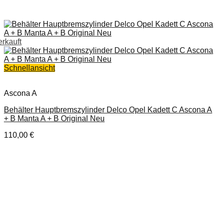
erkauft
Schnellansicht
Ascona A
Behälter Hauptbremszylinder Delco Opel Kadett C Ascona A
+ B Manta A + B Original Neu
110,00
€