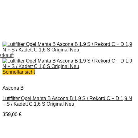
erkauft
Schnellansicht
Ascona B
Luftfilter Opel Manta B Ascona B 1,9 S / Rekord C + D 1,9 N
+ S / Kadett C 1,6 S Original Neu
359,00
€