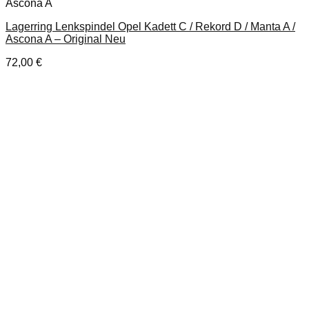
Ascona A
Lagerring Lenkspindel Opel Kadett C / Rekord D / Manta A /
Ascona A – Original Neu
72,00
€