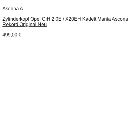
Ascona A
Zylinderkopf Opel CiH 2,0E / X20EH Kadett Manta Ascona
Rekord Original Neu
499,00
€