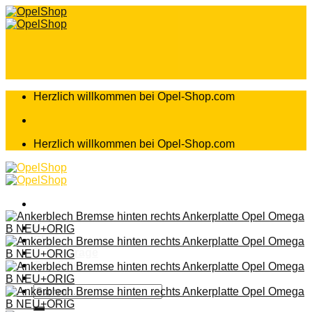
Zum
Inhalt
springen
Herzlich willkommen bei Opel-Shop.com
Herzlich willkommen bei Opel-Shop.com
Home
Shop
Teileanfrage
Teileliste
Suchen
nach: