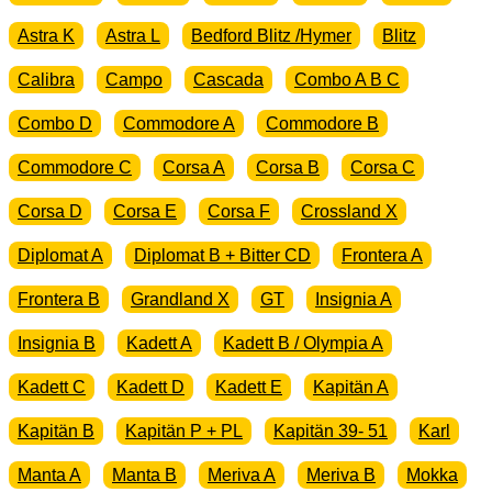
Astra K
Astra L
Bedford Blitz /Hymer
Blitz
Calibra
Campo
Cascada
Combo A B C
Combo D
Commodore A
Commodore B
Commodore C
Corsa A
Corsa B
Corsa C
Corsa D
Corsa E
Corsa F
Crossland X
Diplomat A
Diplomat B + Bitter CD
Frontera A
Frontera B
Grandland X
GT
Insignia A
Insignia B
Kadett A
Kadett B / Olympia A
Kadett C
Kadett D
Kadett E
Kapitän A
Kapitän B
Kapitän P + PL
Kapitän 39- 51
Karl
Manta A
Manta B
Meriva A
Meriva B
Mokka