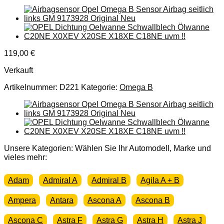
119,00
€
Verkauft
Artikelnummer:
D221
Kategorie:
Omega B
Unsere Kategorien: Wählen Sie Ihr Automodell, Marke und
vieles mehr:
Adam
Admiral A
Admiral B
Agila A + B
Ampera
Antara
Ascona A
Ascona B
Ascona C
Astra F
Astra G
Astra H
Astra J