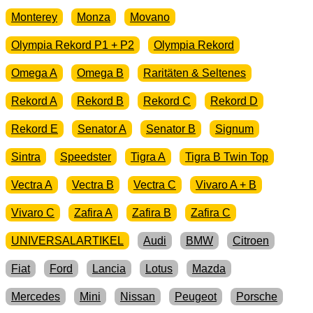
Monterey
Monza
Movano
Olympia Rekord P1 + P2
Olympia Rekord
Omega A
Omega B
Raritäten & Seltenes
Rekord A
Rekord B
Rekord C
Rekord D
Rekord E
Senator A
Senator B
Signum
Sintra
Speedster
Tigra A
Tigra B Twin Top
Vectra A
Vectra B
Vectra C
Vivaro A + B
Vivaro C
Zafira A
Zafira B
Zafira C
UNIVERSALARTIKEL
Audi
BMW
Citroen
Fiat
Ford
Lancia
Lotus
Mazda
Mercedes
Mini
Nissan
Peugeot
Porsche