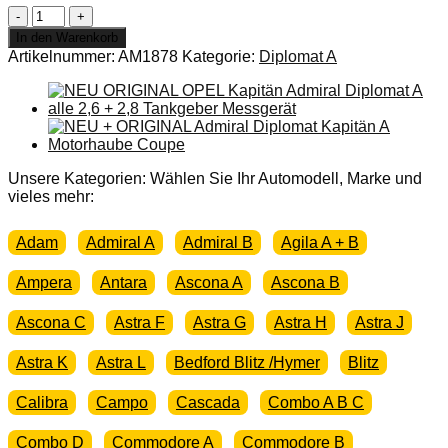
Auspuff
Opel
In den Warenkorb
Admiral
Artikelnummer:
AM1878
Kategorie:
Diplomat A
Diplomat
A
2,8H
Mitteltopf
Schalldämpfer
Neu
Original
Unsere Kategorien: Wählen Sie Ihr Automodell, Marke und
Menge
vieles mehr:
Adam
Admiral A
Admiral B
Agila A + B
Ampera
Antara
Ascona A
Ascona B
Ascona C
Astra F
Astra G
Astra H
Astra J
Astra K
Astra L
Bedford Blitz /Hymer
Blitz
Calibra
Campo
Cascada
Combo A B C
Combo D
Commodore A
Commodore B