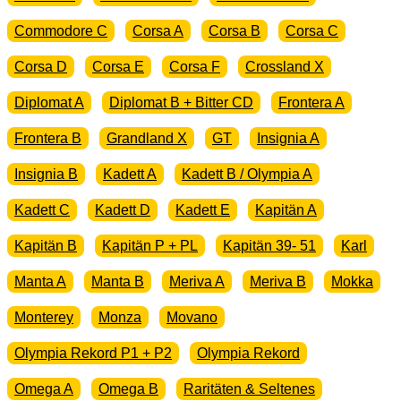
Commodore C
Corsa A
Corsa B
Corsa C
Corsa D
Corsa E
Corsa F
Crossland X
Diplomat A
Diplomat B + Bitter CD
Frontera A
Frontera B
Grandland X
GT
Insignia A
Insignia B
Kadett A
Kadett B / Olympia A
Kadett C
Kadett D
Kadett E
Kapitän A
Kapitän B
Kapitän P + PL
Kapitän 39- 51
Karl
Manta A
Manta B
Meriva A
Meriva B
Mokka
Monterey
Monza
Movano
Olympia Rekord P1 + P2
Olympia Rekord
Omega A
Omega B
Raritäten & Seltenes