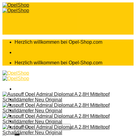
Zum
Inhalt
springen
Herzlich willkommen bei Opel-Shop.com
Herzlich willkommen bei Opel-Shop.com
Home
Shop
Teileanfrage
Teileliste
Suchen
nach: