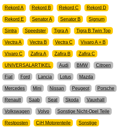
Rekord A
Rekord B
Rekord C
Rekord D
Rekord E
Senator A
Senator B
Signum
Sintra
Speedster
Tigra A
Tigra B Twin Top
Vectra A
Vectra B
Vectra C
Vivaro A + B
Vivaro C
Zafira A
Zafira B
Zafira C
UNIVERSALARTIKEL
Audi
BMW
Citroen
Fiat
Ford
Lancia
Lotus
Mazda
Mercedes
Mini
Nissan
Peugeot
Porsche
Renault
Saab
Seat
Skoda
Vauxhall
Volkswagen
Volvo
Sonstige Nicht-Opel Teile
Restposten
CiH Motorenteile
Sonstige