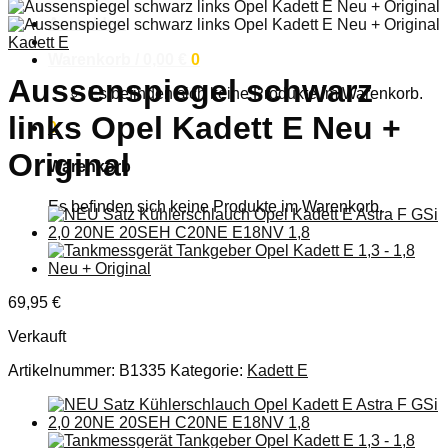
Anmelden
Kadett E
Warenkorb /
0,00
€
0
Aussenspiegel schwarz
Es befinden sich keine Produkte im Warenkorb.
links Opel Kadett E Neu +
0
Original
Warenkorb
Es befinden sich keine Produkte im Warenkorb.
69,95
€
Verkauft
Artikelnummer:
B1335
Kategorie:
Kadett E