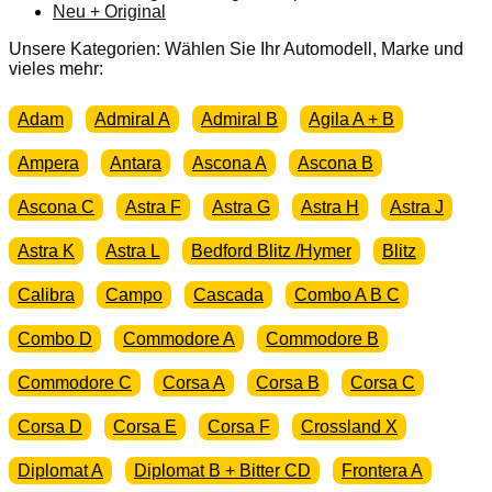
Unsere Kategorien: Wählen Sie Ihr Automodell, Marke und
vieles mehr:
Adam
Admiral A
Admiral B
Agila A + B
Ampera
Antara
Ascona A
Ascona B
Ascona C
Astra F
Astra G
Astra H
Astra J
Astra K
Astra L
Bedford Blitz /Hymer
Blitz
Calibra
Campo
Cascada
Combo A B C
Combo D
Commodore A
Commodore B
Commodore C
Corsa A
Corsa B
Corsa C
Corsa D
Corsa E
Corsa F
Crossland X
Diplomat A
Diplomat B + Bitter CD
Frontera A