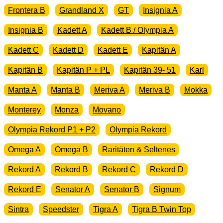
Frontera B
Grandland X
GT
Insignia A
Insignia B
Kadett A
Kadett B / Olympia A
Kadett C
Kadett D
Kadett E
Kapitän A
Kapitän B
Kapitän P + PL
Kapitän 39- 51
Karl
Manta A
Manta B
Meriva A
Meriva B
Mokka
Monterey
Monza
Movano
Olympia Rekord P1 + P2
Olympia Rekord
Omega A
Omega B
Raritäten & Seltenes
Rekord A
Rekord B
Rekord C
Rekord D
Rekord E
Senator A
Senator B
Signum
Sintra
Speedster
Tigra A
Tigra B Twin Top