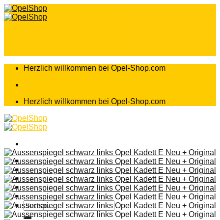
Zum
Inhalt
springen
Herzlich willkommen bei Opel-Shop.com
Herzlich willkommen bei Opel-Shop.com
Home
Shop
Teileanfrage
Teileliste
Suchen
nach: