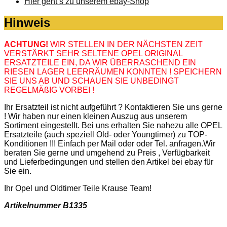
Hier geht’s zu unserem ebay-Shop
Hinweis
ACHTUNG!
WIR STELLEN IN DER NÄCHSTEN ZEIT
VERSTÄRKT SEHR SELTENE OPEL ORIGINAL
ERSATZTEILE EIN, DA WIR ÜBERRASCHEND EIN
RIESEN LAGER LEERRÄUMEN KONNTEN ! SPEICHERN
SIE UNS AB UND SCHAUEN SIE UNBEDINGT
REGELMÄßIG VORBEI !
Ihr Ersatzteil ist nicht aufgeführt ? Kontaktieren Sie uns gerne
! Wir haben nur einen kleinen Auszug aus unserem
Sortiment eingestellt. Bei uns erhalten Sie nahezu alle OPEL
Ersatzteile (auch speziell Old- oder Youngtimer) zu TOP-
Konditionen !!! Einfach per Mail oder oder Tel. anfragen.Wir
beraten Sie gerne und umgehend zu Preis , Verfügbarkeit
und Lieferbedingungen und stellen den Artikel bei ebay für
Sie ein.
Ihr Opel und Oldtimer Teile Krause Team!
Artikelnummer B1335