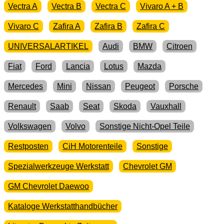
Vectra A
Vectra B
Vectra C
Vivaro A + B
Vivaro C
Zafira A
Zafira B
Zafira C
UNIVERSALARTIKEL
Audi
BMW
Citroen
Fiat
Ford
Lancia
Lotus
Mazda
Mercedes
Mini
Nissan
Peugeot
Porsche
Renault
Saab
Seat
Skoda
Vauxhall
Volkswagen
Volvo
Sonstige Nicht-Opel Teile
Restposten
CiH Motorenteile
Sonstige
Spezialwerkzeuge Werkstatt
Chevrolet GM
GM Chevrolet Daewoo
Kataloge Werkstatthandbücher