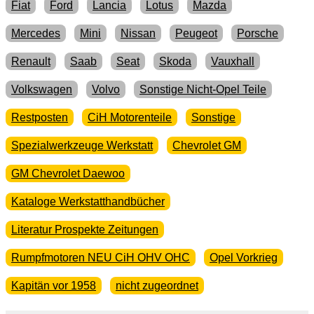
Fiat
Ford
Lancia
Lotus
Mazda
Mercedes
Mini
Nissan
Peugeot
Porsche
Renault
Saab
Seat
Skoda
Vauxhall
Volkswagen
Volvo
Sonstige Nicht-Opel Teile
Restposten
CiH Motorenteile
Sonstige
Spezialwerkzeuge Werkstatt
Chevrolet GM
GM Chevrolet Daewoo
Kataloge Werkstatthandbücher
Literatur Prospekte Zeitungen
Rumpfmotoren NEU CiH OHV OHC
Opel Vorkrieg
Kapitän vor 1958
nicht zugeordnet