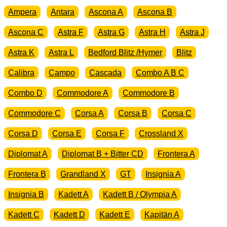
Ampera
Antara
Ascona A
Ascona B
Ascona C
Astra F
Astra G
Astra H
Astra J
Astra K
Astra L
Bedford Blitz /Hymer
Blitz
Calibra
Campo
Cascada
Combo A B C
Combo D
Commodore A
Commodore B
Commodore C
Corsa A
Corsa B
Corsa C
Corsa D
Corsa E
Corsa F
Crossland X
Diplomat A
Diplomat B + Bitter CD
Frontera A
Frontera B
Grandland X
GT
Insignia A
Insignia B
Kadett A
Kadett B / Olympia A
Kadett C
Kadett D
Kadett E
Kapitän A