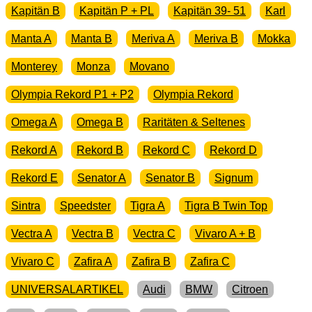
Kapitän B
Kapitän P + PL
Kapitän 39- 51
Karl
Manta A
Manta B
Meriva A
Meriva B
Mokka
Monterey
Monza
Movano
Olympia Rekord P1 + P2
Olympia Rekord
Omega A
Omega B
Raritäten & Seltenes
Rekord A
Rekord B
Rekord C
Rekord D
Rekord E
Senator A
Senator B
Signum
Sintra
Speedster
Tigra A
Tigra B Twin Top
Vectra A
Vectra B
Vectra C
Vivaro A + B
Vivaro C
Zafira A
Zafira B
Zafira C
UNIVERSALARTIKEL
Audi
BMW
Citroen