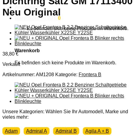
Dichtring Satz GM 17113400
Anmelden
Neu Original
Warenkorb /
0,00
€
0
Es befinden sich keine Produkte im Warenkorb.
0
Warenkorb
38,80
€
Es befinden sich keine Produkte im Warenkorb.
Verkauft
Artikelnummer:
AM1208
Kategorie:
Frontera B
Unsere Kategorien: Wählen Sie Ihr Automodell, Marke und
vieles mehr:
Adam
Admiral A
Admiral B
Agila A + B