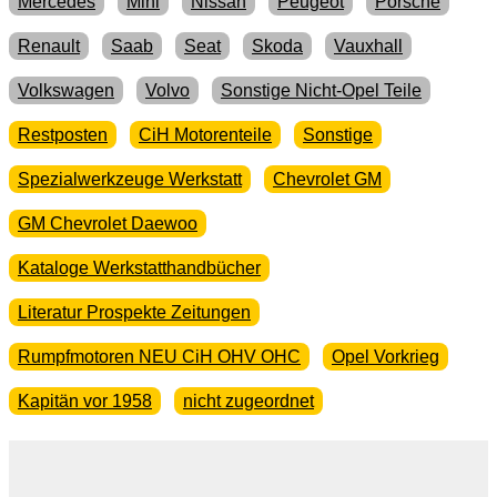
Mercedes
Mini
Nissan
Peugeot
Porsche
Renault
Saab
Seat
Skoda
Vauxhall
Volkswagen
Volvo
Sonstige Nicht-Opel Teile
Restposten
CiH Motorenteile
Sonstige
Spezialwerkzeuge Werkstatt
Chevrolet GM
GM Chevrolet Daewoo
Kataloge Werkstatthandbücher
Literatur Prospekte Zeitungen
Rumpfmotoren NEU CiH OHV OHC
Opel Vorkrieg
Kapitän vor 1958
nicht zugeordnet