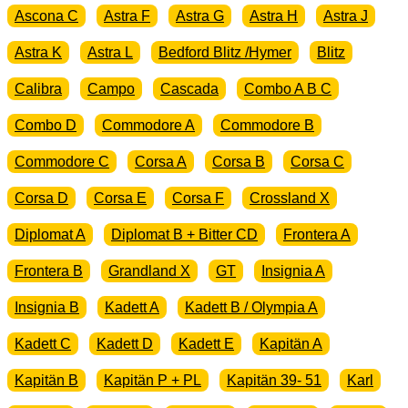
Ascona C
Astra F
Astra G
Astra H
Astra J
Astra K
Astra L
Bedford Blitz /Hymer
Blitz
Calibra
Campo
Cascada
Combo A B C
Combo D
Commodore A
Commodore B
Commodore C
Corsa A
Corsa B
Corsa C
Corsa D
Corsa E
Corsa F
Crossland X
Diplomat A
Diplomat B + Bitter CD
Frontera A
Frontera B
Grandland X
GT
Insignia A
Insignia B
Kadett A
Kadett B / Olympia A
Kadett C
Kadett D
Kadett E
Kapitän A
Kapitän B
Kapitän P + PL
Kapitän 39- 51
Karl