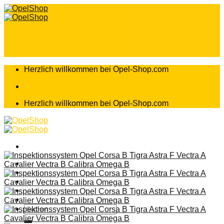
Zum
Inhalt
springen
Herzlich willkommen bei Opel-Shop.com
Herzlich willkommen bei Opel-Shop.com
Home
Shop
Teileanfrage
Teileliste
Suchen
nach: