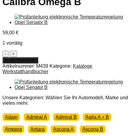
Calibra Omega B
59,00
€
1 vorrätig
Inspektionssystem
Opel
In den Warenkorb
Corsa
Artikelnummer:
M439
Kategorie:
Kataloge
B
Werkstatthandbücher
Tigra
Astra
F
Vectra
A
Unsere Kategorien: Wählen Sie Ihr Automodell, Marke und
Cavalier
vieles mehr:
Vectra
B
Adam
Admiral A
Admiral B
Agila A + B
Calibra
Omega
Ampera
Antara
Ascona A
Ascona B
B
Menge