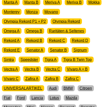
Manta A
Manta B
Meriva A
Meriva B
Mokka
Monterey
Monza
Movano
Olympia Rekord P1 + P2
Olympia Rekord
Omega A
Omega B
Raritäten & Seltenes
Rekord A
Rekord B
Rekord C
Rekord D
Rekord E
Senator A
Senator B
Signum
Sintra
Speedster
Tigra A
Tigra B Twin Top
Vectra A
Vectra B
Vectra C
Vivaro A + B
Vivaro C
Zafira A
Zafira B
Zafira C
UNIVERSALARTIKEL
Audi
BMW
Citroen
Fiat
Ford
Lancia
Lotus
Mazda