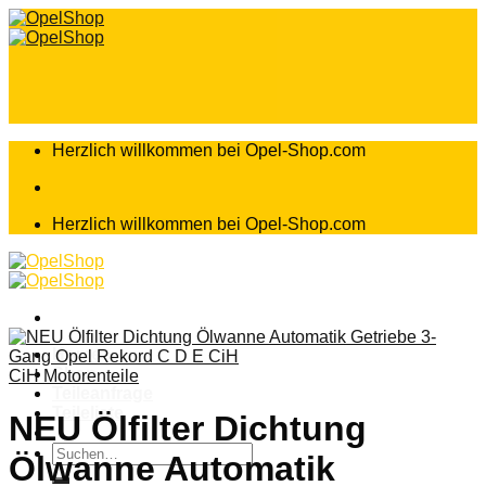
Zum
Inhalt
springen
Herzlich willkommen bei Opel-Shop.com
Herzlich willkommen bei Opel-Shop.com
Home
Shop
CiH Motorenteile
Teileanfrage
Teileliste
NEU Ölfilter Dichtung
Suchen
Ölwanne Automatik
nach: