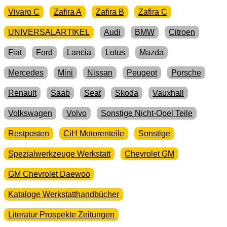
Vivaro C
Zafira A
Zafira B
Zafira C
UNIVERSALARTIKEL
Audi
BMW
Citroen
Fiat
Ford
Lancia
Lotus
Mazda
Mercedes
Mini
Nissan
Peugeot
Porsche
Renault
Saab
Seat
Skoda
Vauxhall
Volkswagen
Volvo
Sonstige Nicht-Opel Teile
Restposten
CiH Motorenteile
Sonstige
Spezialwerkzeuge Werkstatt
Chevrolet GM
GM Chevrolet Daewoo
Kataloge Werkstatthandbücher
Literatur Prospekte Zeitungen