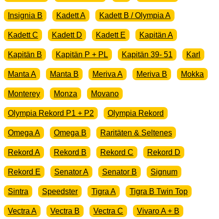
Insignia B
Kadett A
Kadett B / Olympia A
Kadett C
Kadett D
Kadett E
Kapitän A
Kapitän B
Kapitän P + PL
Kapitän 39- 51
Karl
Manta A
Manta B
Meriva A
Meriva B
Mokka
Monterey
Monza
Movano
Olympia Rekord P1 + P2
Olympia Rekord
Omega A
Omega B
Raritäten & Seltenes
Rekord A
Rekord B
Rekord C
Rekord D
Rekord E
Senator A
Senator B
Signum
Sintra
Speedster
Tigra A
Tigra B Twin Top
Vectra A
Vectra B
Vectra C
Vivaro A + B