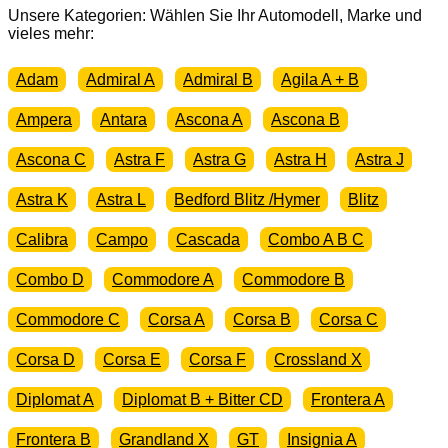
D
Unsere Kategorien: Wählen Sie Ihr Automodell, Marke und
E
vieles mehr:
CiH
Menge
Adam
Admiral A
Admiral B
Agila A + B
Ampera
Antara
Ascona A
Ascona B
Ascona C
Astra F
Astra G
Astra H
Astra J
Astra K
Astra L
Bedford Blitz /Hymer
Blitz
Calibra
Campo
Cascada
Combo A B C
Combo D
Commodore A
Commodore B
Commodore C
Corsa A
Corsa B
Corsa C
Corsa D
Corsa E
Corsa F
Crossland X
Diplomat A
Diplomat B + Bitter CD
Frontera A
Frontera B
Grandland X
GT
Insignia A