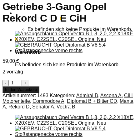
Getriebe 3-Gang Opel
Anmelden
Rekord C D E CiH
Warenkorb /
0,00
€
0
Es befinden sich keine Produkte im Warenkorb.
0
Warenkorb
59,00
€
Es befinden sich keine Produkte im Warenkorb.
2 vorrätig
NEU
Ölfilter
In den Warenkorb
Dichtung
Artikelnummer:
1493
Kategorien:
Admiral B
,
Ascona A
,
CiH
Ölwanne
Motorenteile
,
Commodore A
,
Diplomat B + Bitter CD
,
Manta
Automatik
A
,
Rekord D
,
Senator A
,
Vectra B
Getriebe
3-
Gang
Opel
Rekord
C