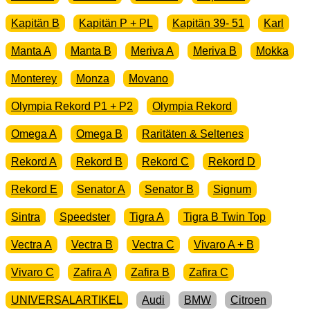
Kapitän B
Kapitän P + PL
Kapitän 39- 51
Karl
Manta A
Manta B
Meriva A
Meriva B
Mokka
Monterey
Monza
Movano
Olympia Rekord P1 + P2
Olympia Rekord
Omega A
Omega B
Raritäten & Seltenes
Rekord A
Rekord B
Rekord C
Rekord D
Rekord E
Senator A
Senator B
Signum
Sintra
Speedster
Tigra A
Tigra B Twin Top
Vectra A
Vectra B
Vectra C
Vivaro A + B
Vivaro C
Zafira A
Zafira B
Zafira C
UNIVERSALARTIKEL
Audi
BMW
Citroen