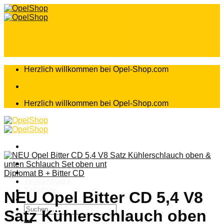
Zum
Inhalt
springen
Herzlich willkommen bei Opel-Shop.com
Herzlich willkommen bei Opel-Shop.com
Home
Shop
Diplomat B + Bitter CD
Teileanfrage
Teileliste
NEU Opel Bitter CD 5,4 V8
Suchen
Satz Kühlerschlauch oben
nach: