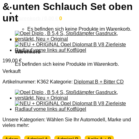
& unten Schlauch Set oben
Anmelden
unt
Warenkorb /
0,00
€
0
Es befinden sich keine Produkte im Warenkorb.
0
Warenkorb
199,00
€
Es befinden sich keine Produkte im Warenkorb.
Verkauft
Artikelnummer:
K362
Kategorie:
Diplomat B + Bitter CD
Unsere Kategorien: Wählen Sie Ihr Automodell, Marke und
vieles mehr: