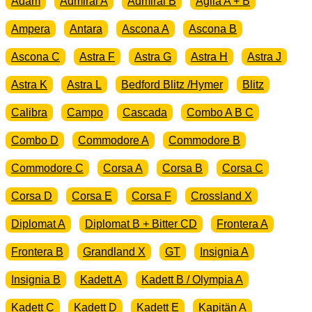
Adam
Admiral A
Admiral B
Agila A + B
Ampera
Antara
Ascona A
Ascona B
Ascona C
Astra F
Astra G
Astra H
Astra J
Astra K
Astra L
Bedford Blitz /Hymer
Blitz
Calibra
Campo
Cascada
Combo A B C
Combo D
Commodore A
Commodore B
Commodore C
Corsa A
Corsa B
Corsa C
Corsa D
Corsa E
Corsa F
Crossland X
Diplomat A
Diplomat B + Bitter CD
Frontera A
Frontera B
Grandland X
GT
Insignia A
Insignia B
Kadett A
Kadett B / Olympia A
Kadett C
Kadett D
Kadett E
Kapitän A