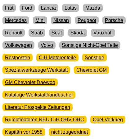
Fiat
Ford
Lancia
Lotus
Mazda
Mercedes
Mini
Nissan
Peugeot
Porsche
Renault
Saab
Seat
Skoda
Vauxhall
Volkswagen
Volvo
Sonstige Nicht-Opel Teile
Restposten
CiH Motorenteile
Sonstige
Spezialwerkzeuge Werkstatt
Chevrolet GM
GM Chevrolet Daewoo
Kataloge Werkstatthandbücher
Literatur Prospekte Zeitungen
Rumpfmotoren NEU CiH OHV OHC
Opel Vorkrieg
Kapitän vor 1958
nicht zugeordnet