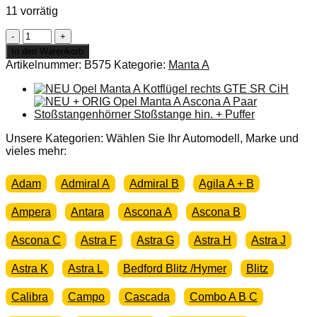
11 vorrätig
NEU
Opel
In den Warenkorb
CiH
Artikelnummer:
B575
Kategorie:
Manta A
Hinterachse
Ankerplatte
Excenter
Rep-
Satz
Manta
Unsere Kategorien: Wählen Sie Ihr Automodell, Marke und
Kadett
vieles mehr:
Ascona
GT
Adam
Admiral A
Admiral B
Agila A + B
Rekord
Menge
Ampera
Antara
Ascona A
Ascona B
Ascona C
Astra F
Astra G
Astra H
Astra J
Astra K
Astra L
Bedford Blitz /Hymer
Blitz
Calibra
Campo
Cascada
Combo A B C