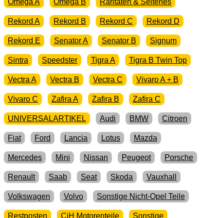
Omega A
Omega B
Raritäten & Seltenes
Rekord A
Rekord B
Rekord C
Rekord D
Rekord E
Senator A
Senator B
Signum
Sintra
Speedster
Tigra A
Tigra B Twin Top
Vectra A
Vectra B
Vectra C
Vivaro A + B
Vivaro C
Zafira A
Zafira B
Zafira C
UNIVERSALARTIKEL
Audi
BMW
Citroen
Fiat
Ford
Lancia
Lotus
Mazda
Mercedes
Mini
Nissan
Peugeot
Porsche
Renault
Saab
Seat
Skoda
Vauxhall
Volkswagen
Volvo
Sonstige Nicht-Opel Teile
Restposten
CiH Motorenteile
Sonstige