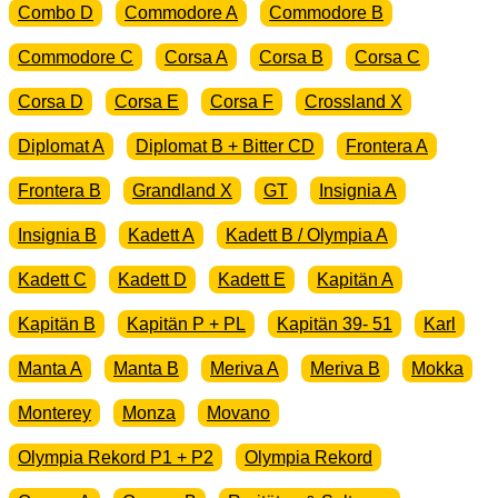
Combo D
Commodore A
Commodore B
Commodore C
Corsa A
Corsa B
Corsa C
Corsa D
Corsa E
Corsa F
Crossland X
Diplomat A
Diplomat B + Bitter CD
Frontera A
Frontera B
Grandland X
GT
Insignia A
Insignia B
Kadett A
Kadett B / Olympia A
Kadett C
Kadett D
Kadett E
Kapitän A
Kapitän B
Kapitän P + PL
Kapitän 39- 51
Karl
Manta A
Manta B
Meriva A
Meriva B
Mokka
Monterey
Monza
Movano
Olympia Rekord P1 + P2
Olympia Rekord