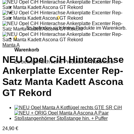
Anmelden
Warenkorb /
0,00
€
0
Es befinden sich keine Produkte im Warenkorb.
0
Manta A
Warenkorb
NEU Opel CiH Hinterachse
Es befinden sich keine Produkte im Warenkorb.
Ankerplatte Excenter Rep-
Satz Manta Kadett Ascona
GT Rekord
24,90
€