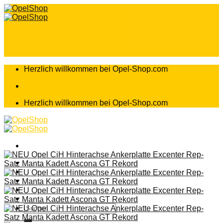
Zum
Inhalt
springen
Herzlich willkommen bei Opel-Shop.com
Herzlich willkommen bei Opel-Shop.com
Home
Shop
Teileanfrage
Teileliste
Suchen
nach: