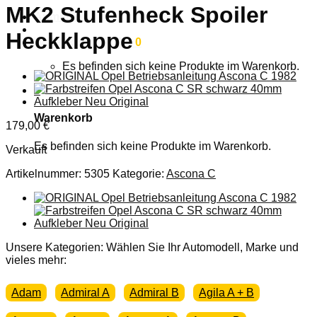
MK2 Stufenheck Spoiler
Anmelden
Heckklappe
Warenkorb /
0,00
€
0
Es befinden sich keine Produkte im Warenkorb.
0
Warenkorb
179,00
€
Es befinden sich keine Produkte im Warenkorb.
Verkauft
Artikelnummer:
5305
Kategorie:
Ascona C
Unsere Kategorien: Wählen Sie Ihr Automodell, Marke und
vieles mehr:
Adam
Admiral A
Admiral B
Agila A + B