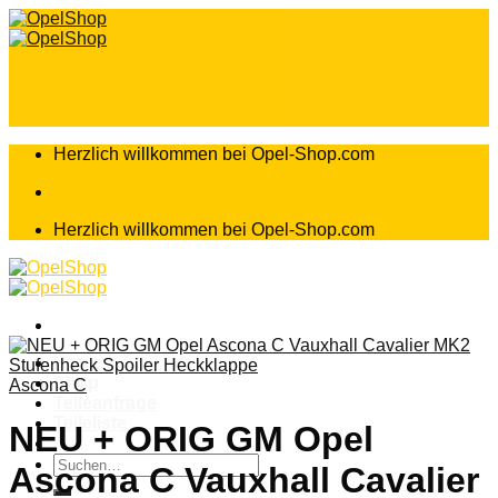
Zum
Inhalt
springen
Herzlich willkommen bei Opel-Shop.com
Herzlich willkommen bei Opel-Shop.com
Home
Shop
Ascona C
Teileanfrage
Teileliste
NEU + ORIG GM Opel
Suchen
Ascona C Vauxhall Cavalier
nach: