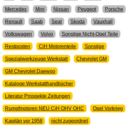
Mercedes
Mini
Nissan
Peugeot
Porsche
Renault
Saab
Seat
Skoda
Vauxhall
Volkswagen
Volvo
Sonstige Nicht-Opel Teile
Restposten
CiH Motorenteile
Sonstige
Spezialwerkzeuge Werkstatt
Chevrolet GM
GM Chevrolet Daewoo
Kataloge Werkstatthandbücher
Literatur Prospekte Zeitungen
Rumpfmotoren NEU CiH OHV OHC
Opel Vorkrieg
Kapitän vor 1958
nicht zugeordnet