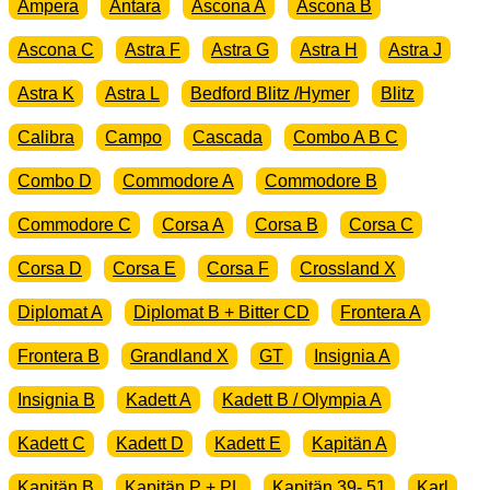
Ampera
Antara
Ascona A
Ascona B
Ascona C
Astra F
Astra G
Astra H
Astra J
Astra K
Astra L
Bedford Blitz /Hymer
Blitz
Calibra
Campo
Cascada
Combo A B C
Combo D
Commodore A
Commodore B
Commodore C
Corsa A
Corsa B
Corsa C
Corsa D
Corsa E
Corsa F
Crossland X
Diplomat A
Diplomat B + Bitter CD
Frontera A
Frontera B
Grandland X
GT
Insignia A
Insignia B
Kadett A
Kadett B / Olympia A
Kadett C
Kadett D
Kadett E
Kapitän A
Kapitän B
Kapitän P + PL
Kapitän 39- 51
Karl