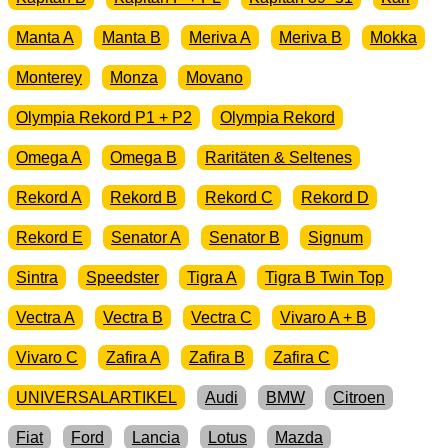
Manta A
Manta B
Meriva A
Meriva B
Mokka
Monterey
Monza
Movano
Olympia Rekord P1 + P2
Olympia Rekord
Omega A
Omega B
Raritäten & Seltenes
Rekord A
Rekord B
Rekord C
Rekord D
Rekord E
Senator A
Senator B
Signum
Sintra
Speedster
Tigra A
Tigra B Twin Top
Vectra A
Vectra B
Vectra C
Vivaro A + B
Vivaro C
Zafira A
Zafira B
Zafira C
UNIVERSALARTIKEL
Audi
BMW
Citroen
Fiat
Ford
Lancia
Lotus
Mazda