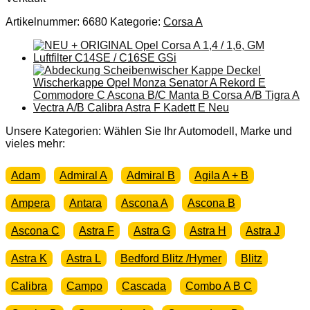
Artikelnummer:
6680
Kategorie:
Corsa A
Unsere Kategorien: Wählen Sie Ihr Automodell, Marke und
vieles mehr:
Adam
Admiral A
Admiral B
Agila A + B
Ampera
Antara
Ascona A
Ascona B
Ascona C
Astra F
Astra G
Astra H
Astra J
Astra K
Astra L
Bedford Blitz /Hymer
Blitz
Calibra
Campo
Cascada
Combo A B C