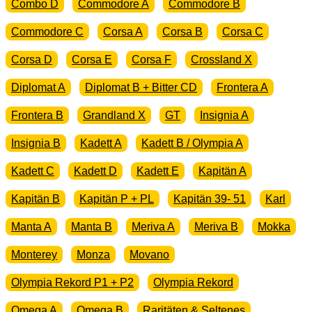
Combo D
Commodore A
Commodore B
Commodore C
Corsa A
Corsa B
Corsa C
Corsa D
Corsa E
Corsa F
Crossland X
Diplomat A
Diplomat B + Bitter CD
Frontera A
Frontera B
Grandland X
GT
Insignia A
Insignia B
Kadett A
Kadett B / Olympia A
Kadett C
Kadett D
Kadett E
Kapitän A
Kapitän B
Kapitän P + PL
Kapitän 39- 51
Karl
Manta A
Manta B
Meriva A
Meriva B
Mokka
Monterey
Monza
Movano
Olympia Rekord P1 + P2
Olympia Rekord
Omega A
Omega B
Raritäten & Seltenes