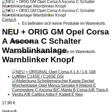
Anmelden
Warenkorb /
0,00
€
0
Corsa A
Es befinden sich keine Produkte im Warenkorb.
NEU + ORIG GM Opel Corsa
0
A Ascona C Schalter
Warenkorb
Warnblinkanlage
Es befinden sich keine Produkte im Warenkorb.
Warnblinker Knopf
17,90
€
Verkauft