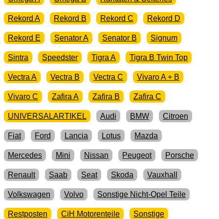
Rekord A
Rekord B
Rekord C
Rekord D
Rekord E
Senator A
Senator B
Signum
Sintra
Speedster
Tigra A
Tigra B Twin Top
Vectra A
Vectra B
Vectra C
Vivaro A + B
Vivaro C
Zafira A
Zafira B
Zafira C
UNIVERSALARTIKEL
Audi
BMW
Citroen
Fiat
Ford
Lancia
Lotus
Mazda
Mercedes
Mini
Nissan
Peugeot
Porsche
Renault
Saab
Seat
Skoda
Vauxhall
Volkswagen
Volvo
Sonstige Nicht-Opel Teile
Restposten
CiH Motorenteile
Sonstige