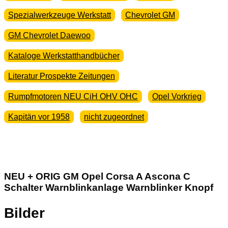
Spezialwerkzeuge Werkstatt
Chevrolet GM
GM Chevrolet Daewoo
Kataloge Werkstatthandbücher
Literatur Prospekte Zeitungen
Rumpfmotoren NEU CiH OHV OHC
Opel Vorkrieg
Kapitän vor 1958
nicht zugeordnet
NEU + ORIG GM Opel Corsa A Ascona C
Schalter Warnblinkanlage Warnblinker Knopf
Bilder