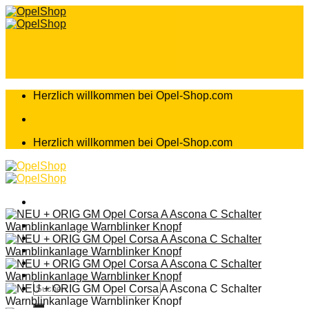
Zum
Inhalt
springen
Herzlich willkommen bei Opel-Shop.com
Herzlich willkommen bei Opel-Shop.com
Home
Shop
Teileanfrage
Teileliste
Suchen
nach: