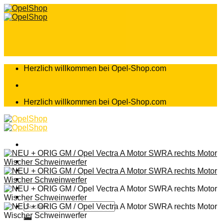
Zum
Inhalt
springen
Herzlich willkommen bei Opel-Shop.com
Herzlich willkommen bei Opel-Shop.com
Home
Shop
Teileanfrage
Teileliste
Suchen
nach: