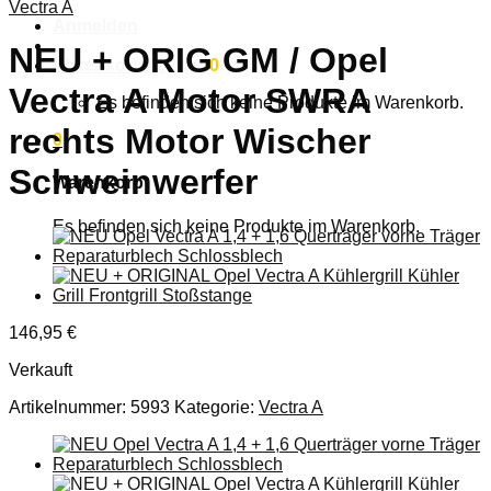
Vectra A
Anmelden
NEU + ORIG GM / Opel
Warenkorb /
0,00
€
0
Vectra A Motor SWRA
Es befinden sich keine Produkte im Warenkorb.
rechts Motor Wischer
0
Schweinwerfer
Warenkorb
Es befinden sich keine Produkte im Warenkorb.
146,95
€
Verkauft
Artikelnummer:
5993
Kategorie:
Vectra A