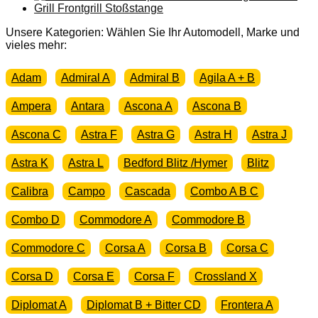
Unsere Kategorien: Wählen Sie Ihr Automodell, Marke und
vieles mehr:
Adam
Admiral A
Admiral B
Agila A + B
Ampera
Antara
Ascona A
Ascona B
Ascona C
Astra F
Astra G
Astra H
Astra J
Astra K
Astra L
Bedford Blitz /Hymer
Blitz
Calibra
Campo
Cascada
Combo A B C
Combo D
Commodore A
Commodore B
Commodore C
Corsa A
Corsa B
Corsa C
Corsa D
Corsa E
Corsa F
Crossland X
Diplomat A
Diplomat B + Bitter CD
Frontera A