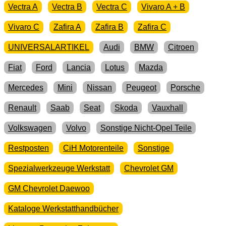
Vectra A
Vectra B
Vectra C
Vivaro A + B
Vivaro C
Zafira A
Zafira B
Zafira C
UNIVERSALARTIKEL
Audi
BMW
Citroen
Fiat
Ford
Lancia
Lotus
Mazda
Mercedes
Mini
Nissan
Peugeot
Porsche
Renault
Saab
Seat
Skoda
Vauxhall
Volkswagen
Volvo
Sonstige Nicht-Opel Teile
Restposten
CiH Motorenteile
Sonstige
Spezialwerkzeuge Werkstatt
Chevrolet GM
GM Chevrolet Daewoo
Kataloge Werkstatthandbücher