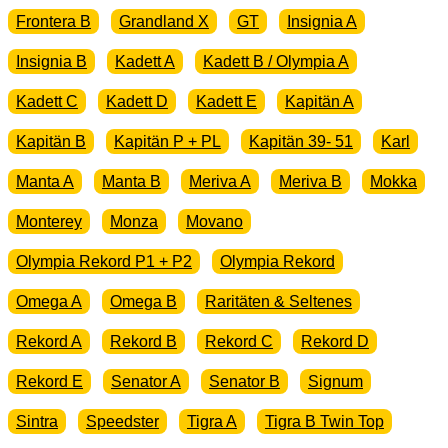
Frontera B
Grandland X
GT
Insignia A
Insignia B
Kadett A
Kadett B / Olympia A
Kadett C
Kadett D
Kadett E
Kapitän A
Kapitän B
Kapitän P + PL
Kapitän 39- 51
Karl
Manta A
Manta B
Meriva A
Meriva B
Mokka
Monterey
Monza
Movano
Olympia Rekord P1 + P2
Olympia Rekord
Omega A
Omega B
Raritäten & Seltenes
Rekord A
Rekord B
Rekord C
Rekord D
Rekord E
Senator A
Senator B
Signum
Sintra
Speedster
Tigra A
Tigra B Twin Top