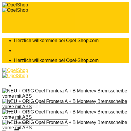
Zum
Inhalt
springen
Herzlich willkommen bei Opel-Shop.com
Herzlich willkommen bei Opel-Shop.com
Home
Shop
Teileanfrage
Teileliste
Suchen
nach: