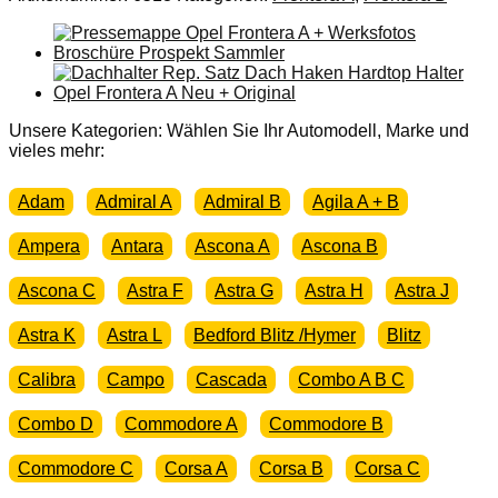
Unsere Kategorien: Wählen Sie Ihr Automodell, Marke und
vieles mehr:
Adam
Admiral A
Admiral B
Agila A + B
Ampera
Antara
Ascona A
Ascona B
Ascona C
Astra F
Astra G
Astra H
Astra J
Astra K
Astra L
Bedford Blitz /Hymer
Blitz
Calibra
Campo
Cascada
Combo A B C
Combo D
Commodore A
Commodore B
Commodore C
Corsa A
Corsa B
Corsa C