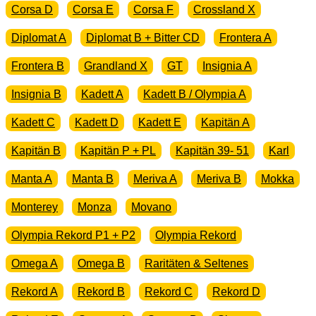
Corsa D
Corsa E
Corsa F
Crossland X
Diplomat A
Diplomat B + Bitter CD
Frontera A
Frontera B
Grandland X
GT
Insignia A
Insignia B
Kadett A
Kadett B / Olympia A
Kadett C
Kadett D
Kadett E
Kapitän A
Kapitän B
Kapitän P + PL
Kapitän 39- 51
Karl
Manta A
Manta B
Meriva A
Meriva B
Mokka
Monterey
Monza
Movano
Olympia Rekord P1 + P2
Olympia Rekord
Omega A
Omega B
Raritäten & Seltenes
Rekord A
Rekord B
Rekord C
Rekord D