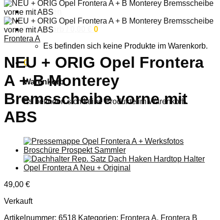
Anmelden
Warenkorb /
0,00
€
0
Frontera A
Es befinden sich keine Produkte im Warenkorb.
NEU + ORIG Opel Frontera
0
A + B Monterey
Warenkorb
Bremsscheibe vorne mit
Es befinden sich keine Produkte im Warenkorb.
ABS
49,00
€
Verkauft
Artikelnummer:
6518
Kategorien:
Frontera A
,
Frontera B