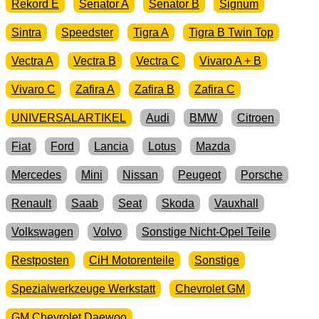
Rekord E
Senator A
Senator B
Signum
Sintra
Speedster
Tigra A
Tigra B Twin Top
Vectra A
Vectra B
Vectra C
Vivaro A + B
Vivaro C
Zafira A
Zafira B
Zafira C
UNIVERSALARTIKEL
Audi
BMW
Citroen
Fiat
Ford
Lancia
Lotus
Mazda
Mercedes
Mini
Nissan
Peugeot
Porsche
Renault
Saab
Seat
Skoda
Vauxhall
Volkswagen
Volvo
Sonstige Nicht-Opel Teile
Restposten
CiH Motorenteile
Sonstige
Spezialwerkzeuge Werkstatt
Chevrolet GM
GM Chevrolet Daewoo