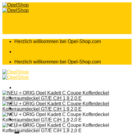
Zum
Inhalt
springen
Herzlich willkommen bei Opel-Shop.com
Herzlich willkommen bei Opel-Shop.com
Home
Shop
Teileanfrage
Teileliste
Suchen
nach: