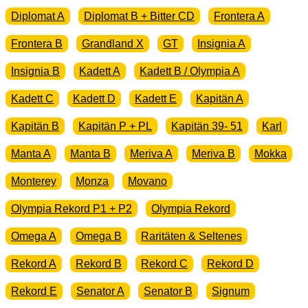
Diplomat A
Diplomat B + Bitter CD
Frontera A
Frontera B
Grandland X
GT
Insignia A
Insignia B
Kadett A
Kadett B / Olympia A
Kadett C
Kadett D
Kadett E
Kapitän A
Kapitän B
Kapitän P + PL
Kapitän 39- 51
Karl
Manta A
Manta B
Meriva A
Meriva B
Mokka
Monterey
Monza
Movano
Olympia Rekord P1 + P2
Olympia Rekord
Omega A
Omega B
Raritäten & Seltenes
Rekord A
Rekord B
Rekord C
Rekord D
Rekord E
Senator A
Senator B
Signum