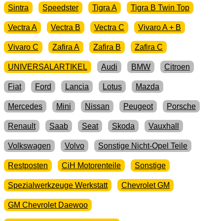
Sintra
Speedster
Tigra A
Tigra B Twin Top
Vectra A
Vectra B
Vectra C
Vivaro A + B
Vivaro C
Zafira A
Zafira B
Zafira C
UNIVERSALARTIKEL
Audi
BMW
Citroen
Fiat
Ford
Lancia
Lotus
Mazda
Mercedes
Mini
Nissan
Peugeot
Porsche
Renault
Saab
Seat
Skoda
Vauxhall
Volkswagen
Volvo
Sonstige Nicht-Opel Teile
Restposten
CiH Motorenteile
Sonstige
Spezialwerkzeuge Werkstatt
Chevrolet GM
GM Chevrolet Daewoo