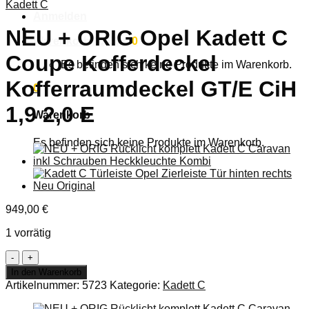
Kadett C
Anmelden
NEU + ORIG Opel Kadett C
Warenkorb /
0,00
€
0
Coupe Kofferdeckel
Es befinden sich keine Produkte im Warenkorb.
Kofferraumdeckel GT/E CiH
0
1,9 2,0 E
Warenkorb
Es befinden sich keine Produkte im Warenkorb.
949,00
€
1 vorrätig
NEU
+
In den Warenkorb
ORIG
Artikelnummer:
5723
Kategorie:
Kadett C
Opel
Kadett