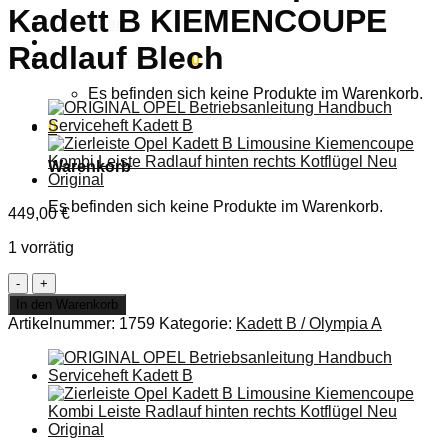
Kadett B KIEMENCOUPE
Anmelden
Radlauf Blech
Warenkorb /
0,00
€
0
Es befinden sich keine Produkte im Warenkorb.
0
Warenkorb
Es befinden sich keine Produkte im Warenkorb.
449,00
€
1 vorrätig
NEU
+
In den Warenkorb
ORIG
Artikelnummer:
1759
Kategorie:
Kadett B / Olympia A
Seitenwand
Seitenteil
rechts
Opel
Kadett
B
KIEMENCOUPE