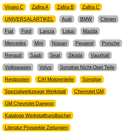
Vivaro C
Zafira A
Zafira B
Zafira C
UNIVERSALARTIKEL
Audi
BMW
Citroen
Fiat
Ford
Lancia
Lotus
Mazda
Mercedes
Mini
Nissan
Peugeot
Porsche
Renault
Saab
Seat
Skoda
Vauxhall
Volkswagen
Volvo
Sonstige Nicht-Opel Teile
Restposten
CiH Motorenteile
Sonstige
Spezialwerkzeuge Werkstatt
Chevrolet GM
GM Chevrolet Daewoo
Kataloge Werkstatthandbücher
Literatur Prospekte Zeitungen