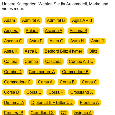
Radlauf
Unsere Kategorien: Wählen Sie Ihr Automodell, Marke und
Blech
vieles mehr:
Menge
Adam
Admiral A
Admiral B
Agila A + B
Ampera
Antara
Ascona A
Ascona B
Ascona C
Astra F
Astra G
Astra H
Astra J
Astra K
Astra L
Bedford Blitz /Hymer
Blitz
Calibra
Campo
Cascada
Combo A B C
Combo D
Commodore A
Commodore B
Commodore C
Corsa A
Corsa B
Corsa C
Corsa D
Corsa E
Corsa F
Crossland X
Diplomat A
Diplomat B + Bitter CD
Frontera A
Frontera B
Grandland X
GT
Insignia A