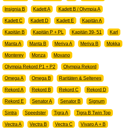
Insignia B
Kadett A
Kadett B / Olympia A
Kadett C
Kadett D
Kadett E
Kapitän A
Kapitän B
Kapitän P + PL
Kapitän 39- 51
Karl
Manta A
Manta B
Meriva A
Meriva B
Mokka
Monterey
Monza
Movano
Olympia Rekord P1 + P2
Olympia Rekord
Omega A
Omega B
Raritäten & Seltenes
Rekord A
Rekord B
Rekord C
Rekord D
Rekord E
Senator A
Senator B
Signum
Sintra
Speedster
Tigra A
Tigra B Twin Top
Vectra A
Vectra B
Vectra C
Vivaro A + B