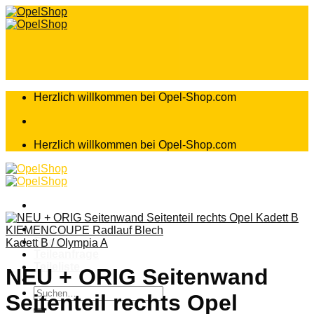
Zum
Inhalt
springen
Herzlich willkommen bei Opel-Shop.com
Herzlich willkommen bei Opel-Shop.com
Home
Shop
Kadett B / Olympia A
Teileanfrage
Teileliste
NEU + ORIG Seitenwand
Suchen
Seitenteil rechts Opel
nach: