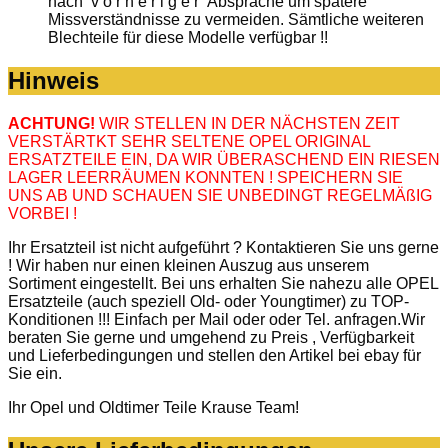
nach v o r h e r i g e r Absprache um spätere
Missverständnisse zu vermeiden. Sämtliche weiteren
Blechteile für diese Modelle verfügbar !!
Hinweis
ACHTUNG!
WIR STELLEN IN DER NÄCHSTEN ZEIT
VERSTÄRTKT SEHR SELTENE OPEL ORIGINAL
ERSATZTEILE EIN, DA WIR ÜBERASCHEND EIN RIESEN
LAGER LEERRÄUMEN KONNTEN ! SPEICHERN SIE
UNS AB UND SCHAUEN SIE UNBEDINGT REGELMÄßIG
VORBEI !
Ihr Ersatzteil ist nicht aufgeführt ? Kontaktieren Sie uns gerne
! Wir haben nur einen kleinen Auszug aus unserem
Sortiment eingestellt. Bei uns erhalten Sie nahezu alle OPEL
Ersatzteile (auch speziell Old- oder Youngtimer) zu TOP-
Konditionen !!! Einfach per Mail oder oder Tel. anfragen.Wir
beraten Sie gerne und umgehend zu Preis , Verfügbarkeit
und Lieferbedingungen und stellen den Artikel bei ebay für
Sie ein.
Ihr Opel und Oldtimer Teile Krause Team!