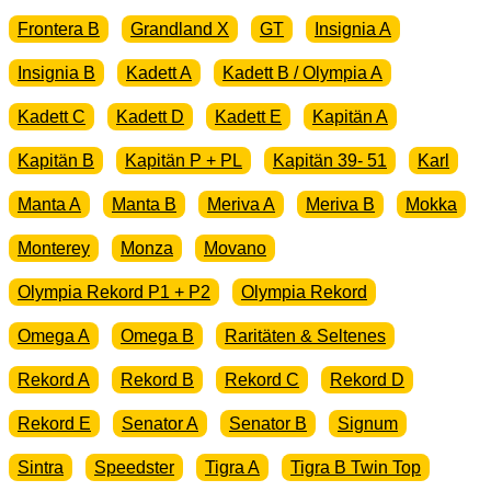
Frontera B
Grandland X
GT
Insignia A
Insignia B
Kadett A
Kadett B / Olympia A
Kadett C
Kadett D
Kadett E
Kapitän A
Kapitän B
Kapitän P + PL
Kapitän 39- 51
Karl
Manta A
Manta B
Meriva A
Meriva B
Mokka
Monterey
Monza
Movano
Olympia Rekord P1 + P2
Olympia Rekord
Omega A
Omega B
Raritäten & Seltenes
Rekord A
Rekord B
Rekord C
Rekord D
Rekord E
Senator A
Senator B
Signum
Sintra
Speedster
Tigra A
Tigra B Twin Top