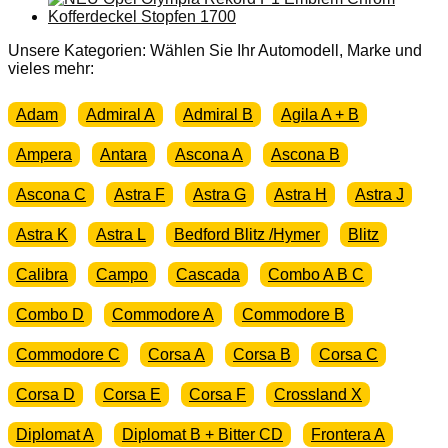
Chevrolet
Captiva
Kolben
Unsere Kategorien: Wählen Sie Ihr Automodell, Marke und
Motor
vieles mehr:
Menge
Adam
Admiral A
Admiral B
Agila A + B
Ampera
Antara
Ascona A
Ascona B
Ascona C
Astra F
Astra G
Astra H
Astra J
Astra K
Astra L
Bedford Blitz /Hymer
Blitz
Calibra
Campo
Cascada
Combo A B C
Combo D
Commodore A
Commodore B
Commodore C
Corsa A
Corsa B
Corsa C
Corsa D
Corsa E
Corsa F
Crossland X
Diplomat A
Diplomat B + Bitter CD
Frontera A