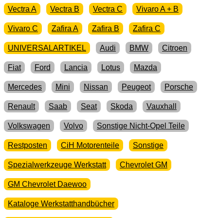
Vectra A
Vectra B
Vectra C
Vivaro A + B
Vivaro C
Zafira A
Zafira B
Zafira C
UNIVERSALARTIKEL
Audi
BMW
Citroen
Fiat
Ford
Lancia
Lotus
Mazda
Mercedes
Mini
Nissan
Peugeot
Porsche
Renault
Saab
Seat
Skoda
Vauxhall
Volkswagen
Volvo
Sonstige Nicht-Opel Teile
Restposten
CiH Motorenteile
Sonstige
Spezialwerkzeuge Werkstatt
Chevrolet GM
GM Chevrolet Daewoo
Kataloge Werkstatthandbücher