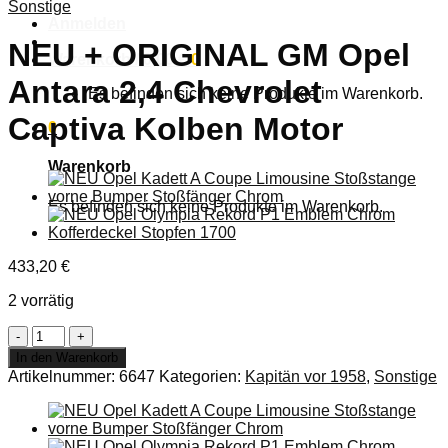
Sonstige
Anmelden
NEU + ORIGINAL GM Opel
Warenkorb /
0,00
€
0
Antara 2,4 Chevrolet
Es befinden sich keine Produkte im Warenkorb.
Captiva Kolben Motor
0
Warenkorb
Es befinden sich keine Produkte im Warenkorb.
433,20
€
2 vorrätig
NEU
+
In den Warenkorb
ORIGINAL
Artikelnummer:
6647
Kategorien:
Kapitän vor 1958
,
Sonstige
GM
Opel
Antara
2,4