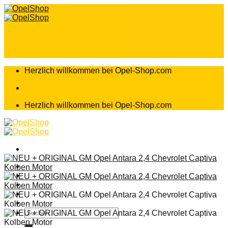
Zum
Inhalt
springen
Herzlich willkommen bei Opel-Shop.com
Herzlich willkommen bei Opel-Shop.com
Home
Shop
Teileanfrage
Teileliste
Suchen
nach: