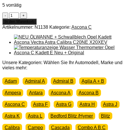
5 vorrätig
NEU
+
In den Warenkorb
ORIGINAL
Artikelnummer:
N1138
Kategorie:
Ascona C
Opel
Ascona
C
Scheinwerfer
rechts
komplett
Frontscheinwerfer
Unsere Kategorien: Wählen Sie Ihr Automodell, Marke und
NOS
vieles mehr:
Menge
Adam
Admiral A
Admiral B
Agila A + B
Ampera
Antara
Ascona A
Ascona B
Ascona C
Astra F
Astra G
Astra H
Astra J
Astra K
Astra L
Bedford Blitz /Hymer
Blitz
Calibra
Campo
Cascada
Combo A B C