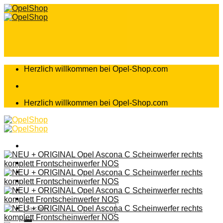
Zum
Inhalt
springen
Herzlich willkommen bei Opel-Shop.com
Herzlich willkommen bei Opel-Shop.com
Home
Shop
Teileanfrage
Teileliste
Suchen
nach: