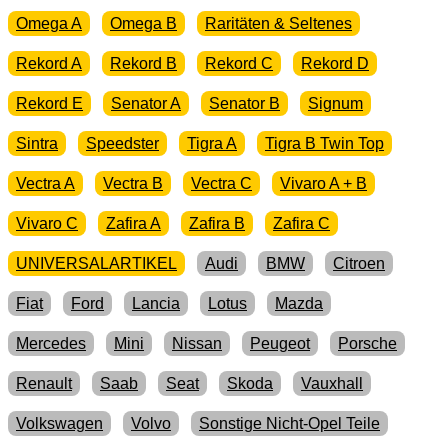
Omega A
Omega B
Raritäten & Seltenes
Rekord A
Rekord B
Rekord C
Rekord D
Rekord E
Senator A
Senator B
Signum
Sintra
Speedster
Tigra A
Tigra B Twin Top
Vectra A
Vectra B
Vectra C
Vivaro A + B
Vivaro C
Zafira A
Zafira B
Zafira C
UNIVERSALARTIKEL
Audi
BMW
Citroen
Fiat
Ford
Lancia
Lotus
Mazda
Mercedes
Mini
Nissan
Peugeot
Porsche
Renault
Saab
Seat
Skoda
Vauxhall
Volkswagen
Volvo
Sonstige Nicht-Opel Teile