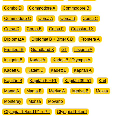
Combo D
Commodore A
Commodore B
Commodore C
Corsa A
Corsa B
Corsa C
Corsa D
Corsa E
Corsa F
Crossland X
Diplomat A
Diplomat B + Bitter CD
Frontera A
Frontera B
Grandland X
GT
Insignia A
Insignia B
Kadett A
Kadett B / Olympia A
Kadett C
Kadett D
Kadett E
Kapitän A
Kapitän B
Kapitän P + PL
Kapitän 39- 51
Karl
Manta A
Manta B
Meriva A
Meriva B
Mokka
Monterey
Monza
Movano
Olympia Rekord P1 + P2
Olympia Rekord