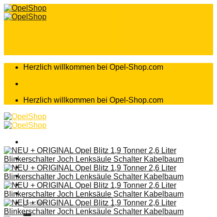
Zum
Inhalt
springen
Herzlich willkommen bei Opel-Shop.com
Herzlich willkommen bei Opel-Shop.com
Home
Shop
Teileanfrage
Teileliste
Suchen
nach: