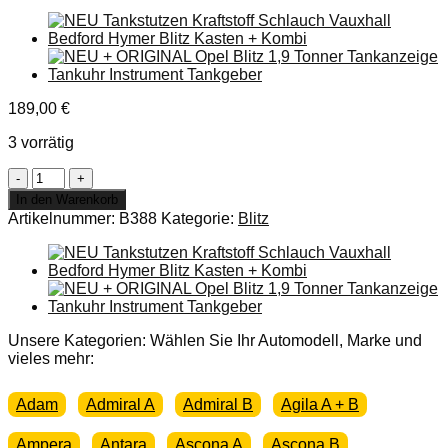
189,00
€
3 vorrätig
NEU
+
In den Warenkorb
ORIGINAL
Artikelnummer:
B388
Kategorie:
Blitz
Opel
Blitz
1,9
Tonner
2,6
Liter
Blinkerschalter
Unsere Kategorien: Wählen Sie Ihr Automodell, Marke und
Joch
vieles mehr:
Lenksäule
Schalter
Adam
Admiral A
Admiral B
Agila A + B
Kabelbaum
Menge
Ampera
Antara
Ascona A
Ascona B