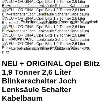
Anmelden
Warenkorb /
0,00
€
0
Es befinden sich keine Produkte im Warenkorb.
0
Warenkorb
Es befinden sich keine Produkte im Warenkorb.
Blitz
NEU + ORIGINAL Opel Blitz
1,9 Tonner 2,6 Liter
Blinkerschalter Joch
Lenksäule Schalter
Kabelbaum