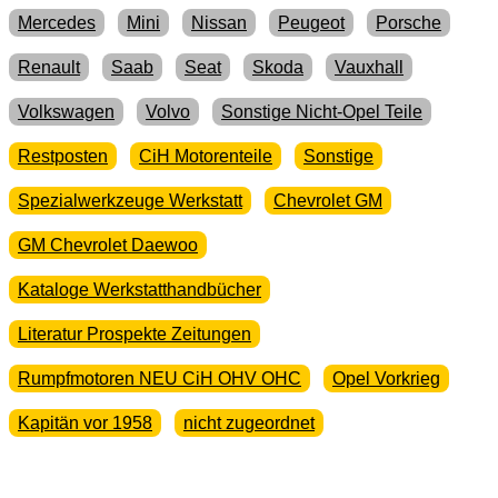
Mercedes
Mini
Nissan
Peugeot
Porsche
Renault
Saab
Seat
Skoda
Vauxhall
Volkswagen
Volvo
Sonstige Nicht-Opel Teile
Restposten
CiH Motorenteile
Sonstige
Spezialwerkzeuge Werkstatt
Chevrolet GM
GM Chevrolet Daewoo
Kataloge Werkstatthandbücher
Literatur Prospekte Zeitungen
Rumpfmotoren NEU CiH OHV OHC
Opel Vorkrieg
Kapitän vor 1958
nicht zugeordnet