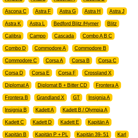
Ascona C
Astra F
Astra G
Astra H
Astra J
Astra K
Astra L
Bedford Blitz /Hymer
Blitz
Calibra
Campo
Cascada
Combo A B C
Combo D
Commodore A
Commodore B
Commodore C
Corsa A
Corsa B
Corsa C
Corsa D
Corsa E
Corsa F
Crossland X
Diplomat A
Diplomat B + Bitter CD
Frontera A
Frontera B
Grandland X
GT
Insignia A
Insignia B
Kadett A
Kadett B / Olympia A
Kadett C
Kadett D
Kadett E
Kapitän A
Kapitän B
Kapitän P + PL
Kapitän 39- 51
Karl