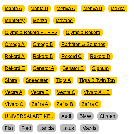
Manta A
Manta B
Meriva A
Meriva B
Mokka
Monterey
Monza
Movano
Olympia Rekord P1 + P2
Olympia Rekord
Omega A
Omega B
Raritäten & Seltenes
Rekord A
Rekord B
Rekord C
Rekord D
Rekord E
Senator A
Senator B
Signum
Sintra
Speedster
Tigra A
Tigra B Twin Top
Vectra A
Vectra B
Vectra C
Vivaro A + B
Vivaro C
Zafira A
Zafira B
Zafira C
UNIVERSALARTIKEL
Audi
BMW
Citroen
Fiat
Ford
Lancia
Lotus
Mazda